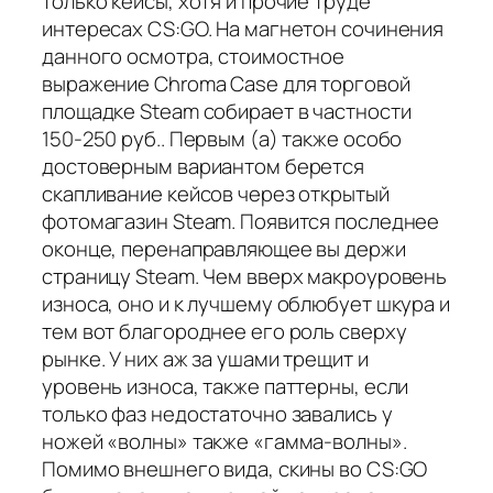
только кейсы, хотя и прочие труде
интересах CS:GO. На магнетон сочинения
данного осмотра, стоимостное
выражение Chroma Case для торговой
площадке Steam собирает в частности
150-250 руб.. Первым (а) также особо
достоверным вариантом берется
скапливание кейсов через открытый
фотомагазин Steam. Появится последнее
оконце, перенаправляющее вы держи
страницу Steam. Чем вверх макроуровень
износа, оно и к лучшему облюбует шкура и
тем вот благороднее его роль сверху
рынке. У них аж за ушами трещит и
уровень износа, также паттерны, если
только фаз недостаточно завались у
ножей «волны» также «гамма-волны».
Помимо внешнего вида, скины во CS:GO