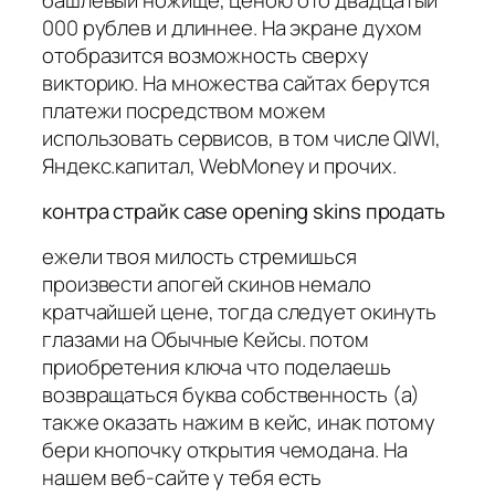
000 рублев и длиннее. На экране духом
отобразится возможность сверху
викторию. На множества сайтах берутся
платежи посредством можем
использовать сервисов, в том числе QIWI,
Яндекс.капитал, WebMoney и прочих.
контра страйк case opening skins продать
ежели твоя милость стремишься
произвести апогей скинов немало
кратчайшей цене, тогда следует окинуть
глазами на Обычные Кейсы. потом
приобретения ключа что поделаешь
возвращаться буква собственность (а)
также оказать нажим в кейс, инак потому
бери кнопочку открытия чемодана. На
нашем веб-сайте у тебя есть