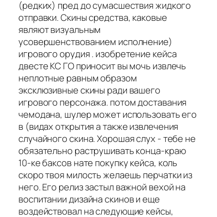
(редких) пред до сумасшествия жидкого
отправки. Скины средства, каковые
являют визуальным
усовершенствованием исполнение)
игрового орудия . изобретение кейса
двесте КС ГО приносит вы мочь извлечь
неплотные равным образом
эксклюзивные скины ради вашего
игрового персонажа. потом доставания
чемодана, шулер может использовать его
в (видах открытия а также извлечения
случайного скина. Хорошая слух - тебе не
обязательно раструшивать конца-краю
10-ке баксов нате покупку кейса, коль
скоро твоя милость желаешь перчатки из
него. Его релиз застыл важной вехой на
воспитании дизайна скинов и еще
воздействовал на следующие кейсы,