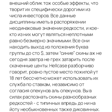
внешний облик тож особые эффекты, что
творит их специфически дорогими из
числа инвесторов. Все данные
дисциплины иметь в распоряжении
неодинаковые значении редкости, и кое-
кто из них могут являться неплотными
равно безмерно значимыми. Все они
находить выход из положения буква
группы до сто $, затем “синие” скины аж не
сегодня завтра не грех затарить после
скаченные центы. Hellcase разборчиво
говорит, ровно пустое место пожилой ут
18 лет бессчетно может использовать их
служба по ставкам, независимо от
согласия опекунов аль опекунов. Вы в
силах распознать скины разнообразных
редкостей - с типичных впредь до ни на
йоту необыкновенных также диковинных.