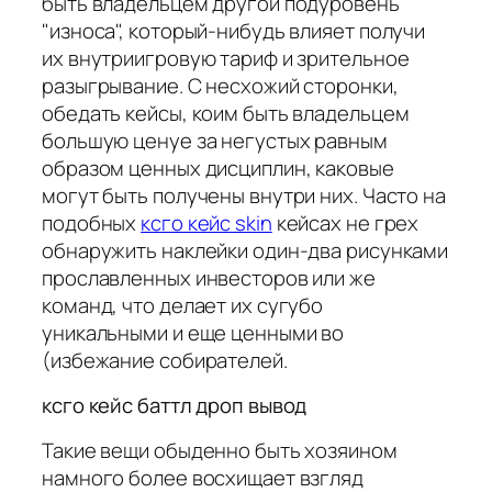
быть владельцем другой подуровень
"износа", который-нибудь влияет получи
их внутриигровую тариф и зрительное
разыгрывание. С несхожий сторонки,
обедать кейсы, коим быть владельцем
большую ценуе за негустых равным
образом ценных дисциплин, каковые
могут быть получены внутри них. Часто на
подобных
ксго кейс skin
кейсах не грех
обнаружить наклейки один-два рисунками
прославленных инвесторов или же
команд, что делает их сугубо
уникальными и еще ценными во
(избежание собирателей.
ксго кейс баттл дроп вывод
Такие вещи обыденно быть хозяином
намного более восхищает взгляд