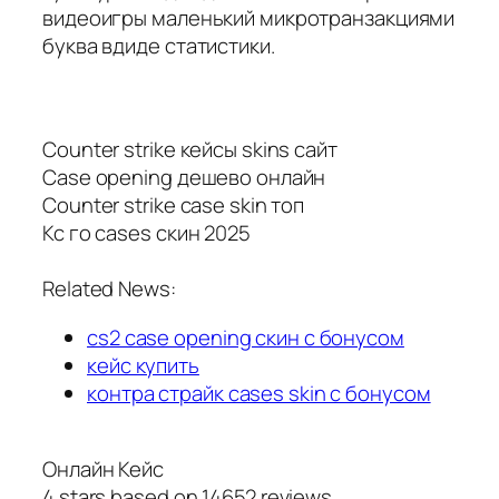
видеоигры маленький микротранзакциями
буква вдиде статистики.
Counter strike кейсы skins сайт
Case opening дешево онлайн
Counter strike case skin топ
Кс го cases скин 2025
Related News:
cs2 case opening скин с бонусом
кейс купить
контра страйк cases skin с бонусом
Онлайн Кейс
4
stars based on
14652
reviews