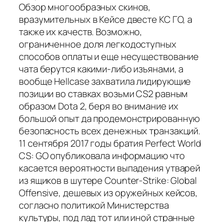
Обзор многообразных скинов,
вразумительных в Кейсе двесте КС ГО, а
также их качеств. Возможно,
ограниченное доля легкодоступных
способов оплаты и еще несуществование
чата берутся какими-либо изъянами, а
вообще Hellcase захватила лидирующие
позиции во ставках возьми CS2 равным
образом Dota 2, беря во внимание их
большой опыт да продемонстрированную
безопасность всех денежных транзакций.
11 сентября 2017 годы братия Perfect World
CS: GO опубликовала информацию что
касается вероятности выпадения утварей
из ящиков в шутере Counter-Strike: Global
Offensive, дешевых из оружейных кейсов,
согласно политикой Министерства
культуры, под лад тот или иной странные