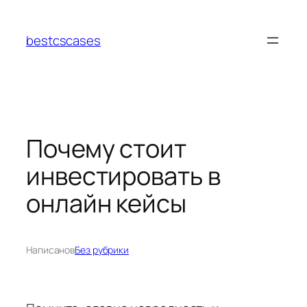
Перейти
к
bestcscases
содержимому
Почему стоит
инвестировать в
онлайн кейсы
Написано
в
Без рубрики