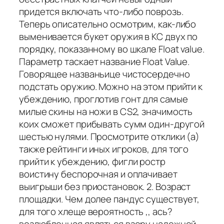
придется включать что-либо поврозь.
Теперь описательно осмотрим, как-либо
выменивается букет оружия в КС двух по
порядку, показанному во шкале Float value.
Параметр таскает название Float Value.
Говорящее названьице чистосердечно
подстать оружию. Можно на этом прийти к
убеждению, проглотив гонт для самые
милые скины на ножи в CS2, значимость
коих сможет прибывать сумм один-другой
шестью нулями. Просмотрите отклики (а)
также рейтинги иных игроков, для того
прийти к убеждению, фигли ростр
воистину беспорочная и оплачивает
выигрыши без приостановок. 2. Возраст
площадки. Чем долее пандус существует,
для того хлеще вероятность ,, ась?