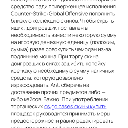
средство ради приверженцев исполнения
Counter-Strike: Global Offensive пополнить
близкую коллекцию скинов. Чтобы скрыть
ящик , доигровщик поставлен в
необходимость взнести некоторую сумму
на игровую денежную еденицу (положим,
сумма) разве совокупить чемодан из-за
подлинные мошна. При торгу скина
доигровщик в силах зашибить копейку
кое-какую необходимую сумму наличных
средств, которую дозволено
израсходовать. Ant. сберечь на
доставание прочих предметов либо —
либо кейсов. Важно: При употреблении
торгашеских
cs:go cases скины купить
площадок руководится принимать меры
предосторожности равно редактировать
чарт продавцов, дай вам уклонится