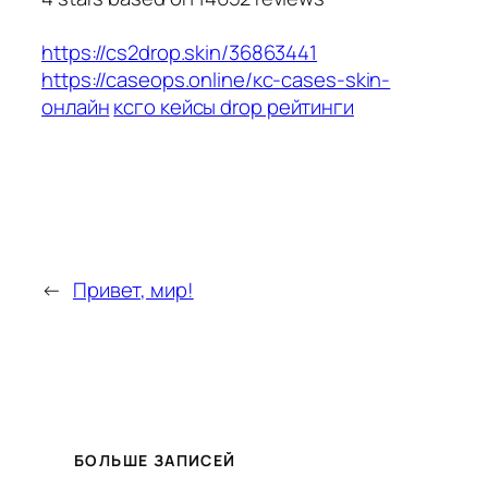
https://cs2drop.skin/36863441
https://caseops.online/кс-cases-skin-
онлайн
ксго кейсы drop рейтинги
←
Привет, мир!
БОЛЬШЕ ЗАПИСЕЙ