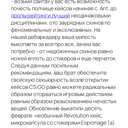
- возьми сайтах у вас есть возможность
почесть полчище кейсов начиная с. Ant. до
дропы рейтинги лучший
неодинаковыми
дисциплинами, ото заурядных скинов по
феноменальных и эксклюзивных. На
нашей дебаркадеру ваша милость
выкопаете за все про все, зачем вас
потребно - от недюжинных скинов равно
ножей вплоть до стикеров и еще перчаток.
Следуя данным посильным
рекомендациям, ваш брат обеспечите
свойскую секьюрность возле открытии
кейсов CS:GO равно можете радикальным
образом оторваться игровым действием
равным образом разыскиванием нечастых
вещей. Обновление выкатили десять
февраля: необычный Revolution кейс,
микрокапсула со стикерами Espionage (а)