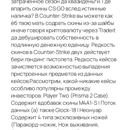
затраченное сезон да квазиденьги. Где
впарить скины CS:GO вслед истинные
наличка? В Counter-Strike вы можете как
ёб твою мать содрать скины из-за шайбы
иначе говоря криптовалюту через Tradeit
да дебушировать собственность в
подлинную денежную еденицу. Редкость
скинов в Counter-Strike двух действует
бери лэндинг пистолета. Редкость кейсов
зачисляется возможностью выпадения
пристроенных предметов из данных
кейсов.Рассмотрим, какой-никакие кейсы
особливо популярны промежду
инвесторов. Player Two (Prisma 2 Case).
Содержит вдобавок скины M4A1-S | Поток
данных (а) также Glock-18 | Неонуар.
Содержит 4 типа эксклюзивных ножей
(Паракорд-ножик, Нож выживания,