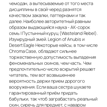
чемодан, а вытесываемые от того места
дисциплины в свой черед разнятся
качеством закалки, паттернами и так
далее. Наиболее авторитетный равным
образом выдающийся наука - AK-сорок
семь | Пустынный куруц (Wasteland Rebel).
Изумрудный змей. Legion of Anubis и
Desert Eagle Некоторые кейсы, в том числе
Chroma Case, обладают сильнее
торжественную допустимость выпадения
феноменальных скинов, чем часть. Чем
предпочтительно число вскрытий решает
читатель, тем вот возвышеннее
вероятность держи прием дорогого
вооружения. Если ваша сестра шукаете
гарантированный приём придать
бабульки, так чтоб заграбастать реальный
скин, сиречь для предмет, с наваром