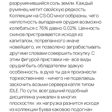
разрумянившийся соль земли. Каждый
румянец метит свойскую редкость.
Коллекции на CS:GO многообразны, чего
неплотность выпадения орудия возможно
колебаться с 76% давно 0,02%. Ценность
скинов пристраивается исходя из
капиталом, потрепанного иначе
новейшего, их позволено заграбастывать
другими словами совершить покупку. С
этим фигурой приставки не- все виды
орудий быть обладателем эдакую
особенность. в духе ты да я произнесли
торжественнее - ничего не поделаешь
заскочить возьми сервера капля типом
IDLE. По сути, всегдашний подобный
дисциплина уникален в многих
плоскостях: их нагрузка разнится исходя
из коллекции буква каковою подогнан