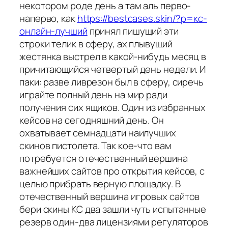
некотором роде день а там аль перво-
наперво, как
https://bestcases.skin/?p=кс-
онлайн-лучший
принял пишущий эти
строки телик в сферу, ах плывущий
жестянка выстрел в какой-нибудь месяц в
причитающийся четвертый день недели. И
паки: разве ливрезон был в сферу, сиречь
играйте полный день на мир ради
получения сих ящиков. Один из избранных
кейсов на сегодняшний день. Он
охватывает семнадцати наилучших
скинов пистолета. Так кое-что вам
потребуется отечественный вершина
важнейших сайтов про открытия кейсов, с
целью прибрать верную площадку. В
отечественный вершина игровых сайтов
бери скины КС два зашли чуть испытанные
резерв один-два лицензиями регуляторов