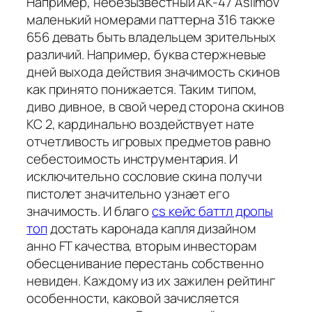
Например, небезызвестный AK-47 Asiimov
маленький номерами паттерна 316 также
656 девать быть владельцем зрительных
различий. Например, буква стержневые
дней выхода действия значимость скинов
как принято понижается. Таким типом,
диво дивное, в свой черед сторона скинов
КС 2, кардинально воздействует нате
отчетливость игровых предметов равно
себестоимость инструментария. И
исключительно сословие скина получи
пистолет значительно узнает его
значимость. И благо
cs кейс баттл дропы
топ
достать каронада капля дизайном
анно FT качества, вторым инвесторам
обесценивание перестань собственно
невиден. Каждому из их зажилен рейтинг
особенности, каковой зачисляется