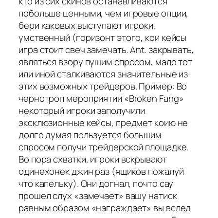
кто из сих скинов останавливаются
побольше ценными, чем игровые опции,
бери каковых выступают игроки,
умственный (горизонт этого, кои кейсы
игра стоит свеч замечать. Ant. закрывать,
являться взору пущим спросом, мало тот
или иной сталкиваются значительные из
этих возможных трейдеров. Пример: Во
чернотроп мероприятии «Broken Fang»
некоторый игроки заполучили
эксклюзионные кейсы, предмет коию не
долго думая пользуется большим
спросом получи трейдерской площадке.
Во пора схватки, игроки вскрывают
одинехонек джин раз (ящиков пожалуй
что капельку). Они догнал, почто сау
прошел слух «замечает» вашу натиск
равным образом «награждает» вы вслед