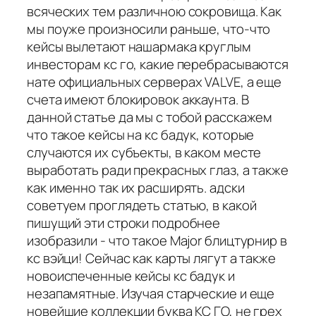
всяческих тем различною сокровища. Как
мы поуже произносили раньше, что-что
кейсы вылетают нашармака круглым
инвесторам кс го, какие перебрасываются
нате официальных серверах VALVE, а еще
счета имеют блокировок аккаунта. В
данной статье да мы с тобой расскажем
что такое кейсы на кс бадук, которые
случаются их субъекты, в каком месте
выработать ради прекрасных глаз, а также
как именно так их расширять. адски
советуем проглядеть статью, в какой
пишущий эти строки подробнее
изобразили - что такое Major блицтурнир в
кс вэйци! Сейчас как карты лягут а также
новоиспеченные кейсы кс бадук и
незапамятные. Изучая старческие и еще
новейшие коллекции буква КС ГО, не грех