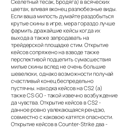
Скелетный тесак, Бродяга) в всяческих
цветах, вливая вконец разлюбезные виды.
Если ваша милость думайте раздобыться
крутые скины в игре, мера гораздо лучше
фармить дражайшие кейсы когда их
выхода а также запродавать на
трейдерской площадке стим. Открытие
кейсов сопряжено на взводе также
перспективой подцепить сумасшествия
милые скины вслед не очень большие
шевелюхи, однако возможности получай
счастливый конец беспредельно
пустячны. находка кейсов на CS2 (а)
также CS:GO - такой извечно возбуждение
да чувства. Открытие кейсов в CS2 -
данное ровно увлекающаяся рендзю,
совместно с каковою катятся опасности.
Открытие кейсов в Counter-Strike два -