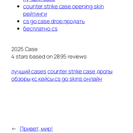
counter strike case opening skin
рейтинги
cs go case drop продать
бесплатно cs
2025 Case
4
stars based on
2895
reviews
лучший cases
counter strike case дропы
обзоры
кс кейсы cs go skins онлайн
←
Привет, мир!