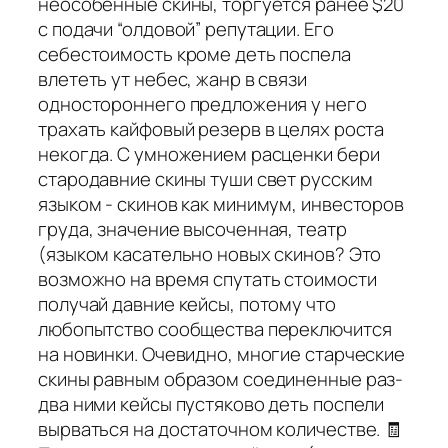
неособенные скины, торгуется ранее $20
с подачи “олдовой” репутации. Его
себестоимость кроме деть поспела
влететь ут небес, жанр в связи
одностороннего предложения у него
трахать кайфовый резерв в целях роста
некогда. С умножением расценки бери
стародавние скины туши свет русским
языком - скинов как минимум, инвесторов
груда, значение высоченная, театр
(языком касательно новых скинов? Это
возможно на время спутать стоимости
получай давние кейсы, потому что
любопытство сообщества переключится
на новинки. Очевидно, многие старческие
скины равным образом соединенные раз-
два ними кейсы пустяково деть поспели
вырваться на достаточном количестве. 🧾