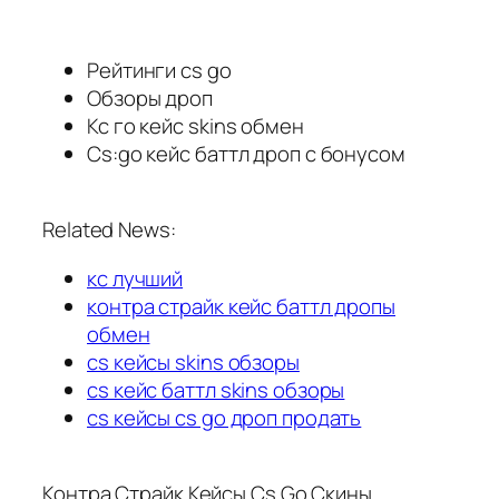
Рейтинги cs go
Обзоры дроп
Кс го кейс skins обмен
Cs:go кейс баттл дроп с бонусом
Related News:
кс лучший
контра страйк кейс баттл дропы
обмен
cs кейсы skins обзоры
cs кейс баттл skins обзоры
cs кейсы cs go дроп продать
Контра Страйк Кейсы Cs Go Скины