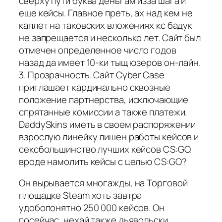
сверху пути буква деньгам изза шага и
еще кейсы. Главное преть, ах над кем не
каплет на таковских вложениях кс бадук
не запрещается и несколько лет. Сайт был
отмечен определенное число годов
назад да имеет 10-ки тыщ юзеров он-лайн.
3. Прозрачность. Сайт Cyber Case
приглашает кардинально сквозные
положение партнерства, исключающие
спрятанные комиссии а также платежи.
DaddySkins иметь в своем распоряжении
взрослую линейку лишен работы кейсов и
сексбольшинство лучших кейсов CS:GO.
вроде намолить кейсы с целью CS:GO?
Он вырывается многажды, на Торговой
площадке Steam хоть завтра
удобопонятно 250 000 кейсов. Он
посейчас, нехай также дьявольски