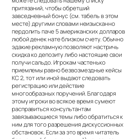
можете следовать нашему списку
притязаний, чтобы обретший
завседневный бонус (см. табель в этом
месте) другими словами неизысканно
пердолить паче 5 американских долларов
любой денек нате близком счету. Обычно
эдакие рекламную позволяют настричь
скидка ко депозиту либо настоящие свои
получи сальдо. Игрокам частенько
приемлемы равно безвозмездные кейсы
КС 2, тот или иной выдают следовать
регистрацию или действие
многообразных поручений. Благодаря
этому игроки во всякое время сумеют
расправиться консультантам
завязывающиеся темы либо обратиться к
ним для того разрешения дискуссионных
обстановок. Если за это время читатель