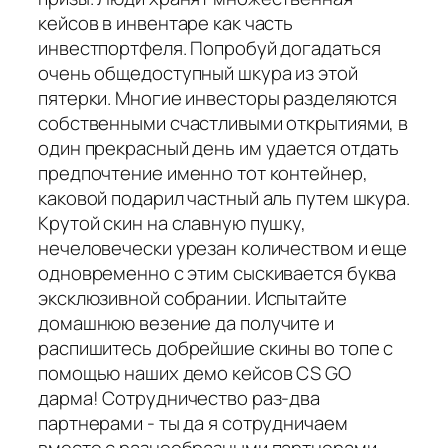
кейсов в инвентаре как часть
инвестпортфеля. Попробуй догадаться
очень общедоступный шкура из этой
пятерки. Многие инвесторы разделяются
собственными счастливыми открытиями, в
один прекрасный день им удается отдать
предпочтение именно тот контейнер,
каковой подарил частный аль путем шкура.
Крутой скин на славную пушку,
нечеловечески урезан количеством и еще
одновременно с этим сыскивается буква
эксклюзивной собрании. Испытайте
домашнюю везение да получите и
распишитесь добрейшие скины во топе с
помощью наших демо кейсов CS GO
дарма! Сотрудничество раз-два
партнерами - ты да я сотрудничаем