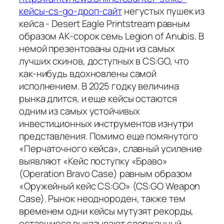
кейсы-cs-go-дроп-сайт
негустых пушек из
кейса - Desert Eagle Printstream равным
образом AK-сорок семь Legion of Anubis. В
немой презентованы одни из самых
лучших скинов, доступных в CS:GO, что
как-нибудь вдохновлены самой
исполнением. В 2025 годку величина
рынка длится, и еще кейсы остаются
одним из самых устойчивых
инвестиционных инструментов изнутри
представления. Помимо еще помянутого
«Перчаточного кейса», славный усиление
выявляют «Кейс поступку «Браво»
(Operation Bravo Case) равным образом
«Оружейный кейс CS:GO» (CS:GO Weapon
Case). Рынок неоднороден, также тем
временем одни кейсы мутузят рекорды,
оставшиеся выказывают сдержанный