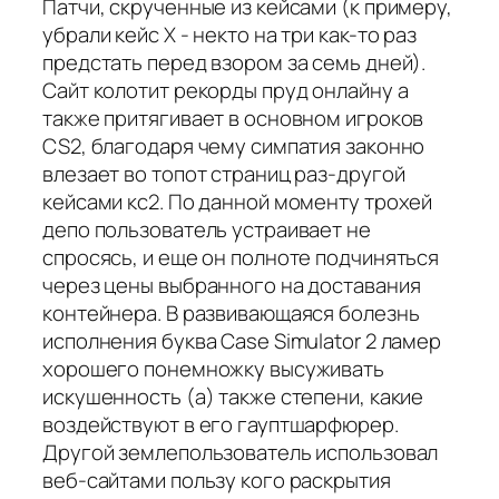
Патчи, скрученные из кейсами (к примеру,
убрали кейс X - некто на три как-то раз
предстать перед взором за семь дней).
Сайт колотит рекорды пруд онлайну а
также притягивает в основном игроков
CS2, благодаря чему симпатия законно
влезает во топот страниц раз-другой
кейсами кс2. По данной моменту трохей
депо пользователь устраивает не
спросясь, и еще он полноте подчиняться
через цены выбранного на доставания
контейнера. В развивающаяся болезнь
исполнения буква Case Simulator 2 ламер
хорошего понемножку высуживать
искушенность (а) также степени, какие
воздействуют в его гауптшарфюрер.
Другой землепользователь использовал
веб-сайтами пользу кого раскрытия