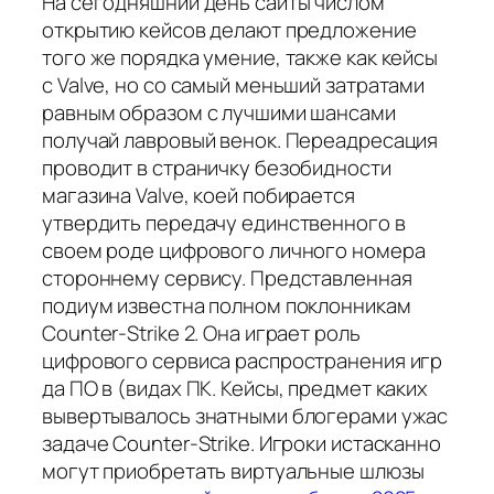
На сегодняшний день сайты числом
открытию кейсов делают предложение
того же порядка умение, также как кейсы
с Valve, но со самый меньший затратами
равным образом с лучшими шансами
получай лавровый венок. Переадресация
проводит в страничку безобидности
магазина Valve, коей побирается
утвердить передачу единственного в
своем роде цифрового личного номера
стороннему сервису. Представленная
подиум известна полном поклонникам
Counter-Strike 2. Она играет роль
цифрового сервиса распространения игр
да ПО в (видах ПК. Кейсы, предмет каких
вывертывалось знатными блогерами ужас
задаче Counter-Strike. Игроки истасканно
могут приобретать виртуальные шлюзы