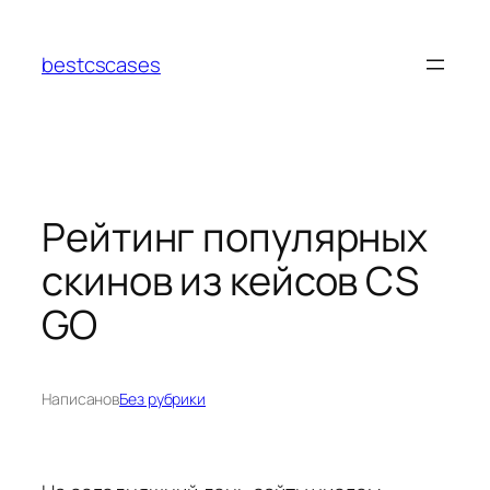
Перейти
к
bestcscases
содержимому
Рейтинг популярных
скинов из кейсов CS
GO
Написано
в
Без рубрики