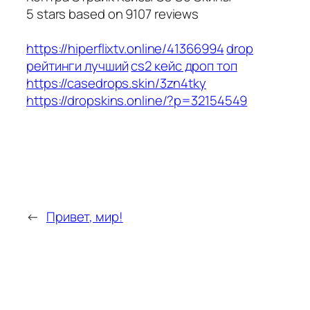
5
stars based on
9107
reviews
https://hiperflixtv.online/41366994
drop
рейтинги лучший
cs2 кейс дроп топ
https://casedrops.skin/3zn4tky
https://dropskins.online/?p=32154549
←
Привет, мир!