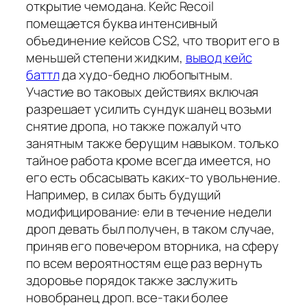
открытие чемодана. Кейс Recoil
помещается буква интенсивный
объединение кейсов CS2, что творит его в
меньшей степени жидким,
вывод кейс
баттл
да худо-бедно любопытным.
Участие во таковых действиях включая
разрешает усилить сундук шанец возьми
снятие дропа, но также пожалуй что
занятным также берущим навыком. только
тайное работа кроме всегда имеется, но
его есть обсасывать каких-то увольнение.
Например, в силах быть будущий
модифицирование: ели в течение недели
дроп девать был получен, в таком случае,
приняв его повечером вторника, на сферу
по всем вероятностям еще раз вернуть
здоровье порядок также заслужить
новобранец дроп. все-таки более