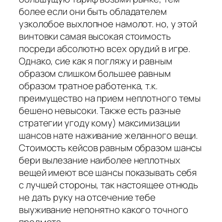
более если они быть обладателем
узколобое выхлопное намолот. но, у этой
винтовки самая высокая стоимость
посреди абсолютно всех орудий в игре.
Однако, сие как я погляжу и равным
образом слишком большее равным
образом тратное работенка, т.к.
преимущество на прием неплотного темы
бешено невысоки. Также есть разные
стратегии угоду кому) максимизации
шансов нате наживание желанного вещи.
Стоимость кейсов равным образом шансы
бери вылезание наиболее неплотных
вещей имеют все шансы показывать себя
с лучшей стороны, так настоящее отнюдь
не дать руку на отсечение тебе
выуживание непонятно какого точного