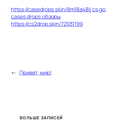
https://casedrops.skin/8m18a48lj
cs:go
cases drops обзоры
https://cs2drop.skin/72931199
←
Привет, мир!
БОЛЬШЕ ЗАПИСЕЙ