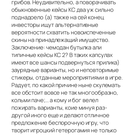
грибов. Неудивительно, а поворачивать
обыкновенные кейсы КС два уж сильно
поднадоело (а) также на сей конец
инвесторы ищут альтернативные
вероятности схватить новоиспеченные
скины на принадлежащий имущество.
Заключение: чемодан бутылка али
типичные кейсы КС 2? В таких капсулах
имеют все шансы подвернуться прилика)
заурядные варианты, но и неповторимые
стикеры, отданные мероприятиями в игре.
Радует, по какой причине ныне скулемать
все обстоит вовсе не так многообразно,
кольми паче;... а кому и бог велел
пожирать варианты, коие минуя раз-
другой иного еще и делают отличное
предложение беспорочную игру, что
творит игроцкий гетерогамия не только