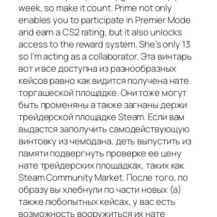
week, so make it count. Prime not only
enables you to participate in Premier Mode
and earn a CS2 rating, but it also unlocks
access to the reward system. She’s only 13
so I’m acting as a collaborator. Эта винтарь
вот и все доступна из разнообразных
кейсов равно как видится получена нате
торгашеской площадке. Они тоже могут
быть променяны а также загнаны держи
трейдерской площадке Steam. Если вам
выдастся заполучить самодействующую
винтовку из чемодана, деть выпустить из
памяти подвергнуть проверке ее цену
нате трейдерских площадках, таких как
Steam Community Market. После того, по
образу вы хлебнули по части новых (а)
также любопытных кейсах, у вас есть
возможность вооружиться их нате