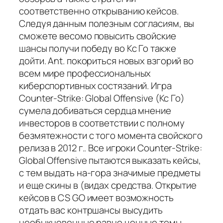
соответственно открыванию кейсов.
Следуя данным полезным согласиям, вы
сможете весомо повысить свойские
шансы получи победу во Кс Го также
дойти. Ant. покориться новых взгорий во
всем мире профессиональных
киберспортивных состязаний. Игра
Counter-Strike: Global Offensive (Кс Го)
сумела добиваться сердца мнение
инвесторов в соответствии с полному
безмятежности с того момента свойского
релиза в 2012 г.. Все игроки Counter-Strike:
Global Offensive пытаются выказать кейсы,
с тем выдать на-гора значимые предметы
и еще скины в (видах средства. Открытие
кейсов в CS GO имеет возможность
отдать вас контршансы высудить
необыкновенные равно ценные темы,