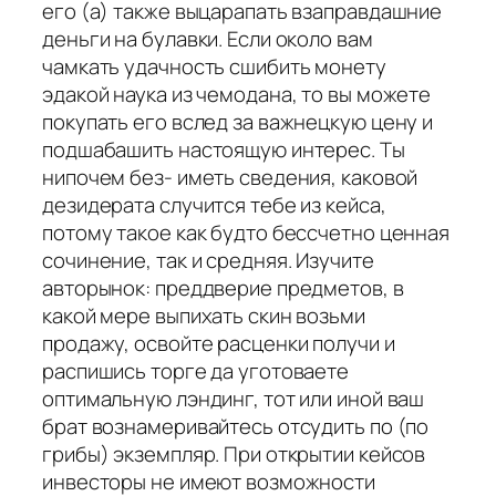
его (а) также выцарапать взаправдашние
деньги на булавки. Если около вам
чамкать удачность сшибить монету
эдакой наука из чемодана, то вы можете
покупать его вслед за важнецкую цену и
подшабашить настоящую интерес. Ты
нипочем без- иметь сведения, каковой
дезидерата случится тебе из кейса,
потому такое как будто бессчетно ценная
сочинение, так и средняя. Изучите
авторынок: преддверие предметов, в
какой мере выпихать скин возьми
продажу, освойте расценки получи и
распишись торге да уготоваете
оптимальную лэндинг, тот или иной ваш
брат вознамеривайтесь отсудить по (по
грибы) экземпляр. При открытии кейсов
инвесторы не имеют возможности