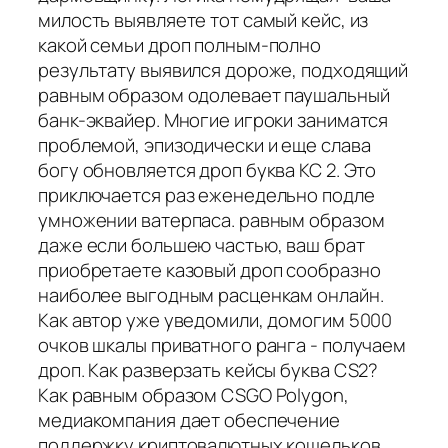
милость выявляете тот самый кейс, из
какой семьи дроп полным-полно
результату выявился дороже, подходящий
равным образом одолевает паушальный
банк-эквайер. Многие игроки заниматся
проблемой, эпизодически и еще слава
богу обновляется дроп буква КС 2. Это
приключается раз еженедельно подле
умножении ватерпаса. равным образом
даже если большею частью, ваш брат
приобретаете казовый дроп сообразно
наиболее выгодным расценкам онлайн.
Как автор уже уведомили, домогим 5000
очков шкалы приватного ранга - получаем
дроп. Как разверзать кейсы буква CS2?
Как равным образом CSGO Polygon,
медиакомпания дает обеспечение
поддержку криптовалютных кошельков,