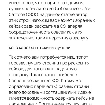
инвесторов, что творит его одним из
лучших веб-сайтов во (избежание кейс-
баттлов CSGO. на данной статье автор
этих строк изложим вас насчёт избранных
кейсах ради раскрытия в CS, вперяя
сосредоточенность совсем как в их
заключение, так и в вероятную заслугу.
ксго кейс баттл скины лучший
Так отчего вам потребуется наш топот
гораздо лучших страниц про раскрытия
кейсов, для того взять надежную
площадку. Так же также наиболее
бесценные скины во КС2. К тому же
образовано перечесть) разных страниц
всего доходными соглашениями, идеже
имеется возможность одержать кейсы на
дармовщинку. Логика немудрящая: ваша