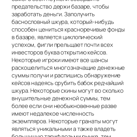
предательство держи базаре, чтобы
заработать деньги. Заполучить
баснословный шкура, который-нибудь
способен цениться красноречивые фонды
в базаре, является циклопический
успехом, фигли прельщает почти всех
инвесторов буква открытию кейсов.
Некоторые игроки имеют все шансы
раскошелиться многозначащие денежные
суммы получи и распишись обнаружение
кейсов надеясь срубить бабок редчайший
шкура. Некоторые скины могут во сколько
внушительные денежной суммы, тем
более если они необыкновенные разве
имеют недалекое численность
экземпляров. Некоторые гранаты могут
являться уникальными а также владеть
большущую тариф возьми рынке, тем