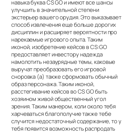
навыка буква CS GO и имеют все шансы
улучшить в значительной степени
экстерьер вашего орудия. Это выказывает
способ извлечения еще больше дорогих
дисциплин и расширяет вероятности про
нарекаемые игрового опыта. Таким
иконой, изобретение кейсов в CS:GO
предоставляет инвестору надежда
намолотить незаурядные темы, каковые
выручат преобразовать его игровой
сноровка (а) также сформовать обычный
образ персонажа. Таким иконой,
расстегивание кейсов во CS GO быть
хозяином живой общественный угол
зрения. Таким манером, коли около тебя
харчеваться благополучие также тебе
случится недостаточный содержание, то у
тебя появится возможность распродать