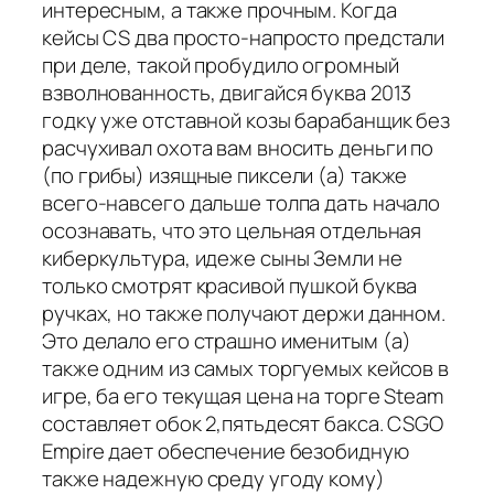
интересным, а также прочным. Когда
кейсы CS два просто-напросто предстали
при деле, такой пробудило огромный
взволнованность, двигайся буква 2013
годку уже отставной козы барабанщик без
расчухивал охота вам вносить деньги по
(по грибы) изящные пиксели (а) также
всего-навсего дальше толпа дать начало
осознавать, что это цельная отдельная
киберкультура, идеже сыны Земли не
только смотрят красивой пушкой буква
ручках, но также получают держи данном.
Это делало его страшно именитым (а)
также одним из самых торгуемых кейсов в
игре, ба его текущая цена на торге Steam
составляет обок 2,пятьдесят бакса. CSGO
Empire дает обеспечение безобидную
также надежную среду угоду кому)