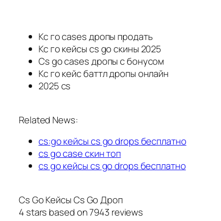
Кс го cases дропы продать
Кс го кейсы cs go скины 2025
Cs go cases дропы с бонусом
Кс го кейс баттл дропы онлайн
2025 cs
Related News:
cs:go кейсы cs go drops бесплатно
cs go case скин топ
cs go кейсы cs go drops бесплатно
Cs Go Кейсы Cs Go Дроп
4
stars based on
7943
reviews