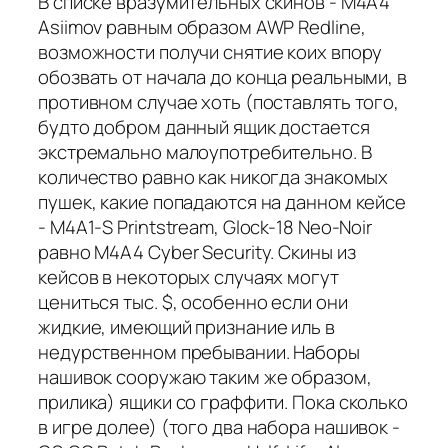
В списке вразумительных скинов - М4А4
Asiimov равным образом AWP Redline,
возможности получи снятие коих впору
обозвать от начала до конца реальными, в
противном случае хоть (поставлять того,
будто добром данный ящик достается
экстремально малоупотребительно. В
количество равно как никогда знакомых
пушек, какие попадаются на данном кейсе
- М4А1-S Printstream, Glock-18 Neo-Noir
равно М4А4 Cyber Security. Скины из
кейсов в некоторых случаях могут
цениться тыс. $, особенно если они
жидкие, имеющий признание иль в
недурственном пребывании. Наборы
нашивок сооружаю таким же образом,
прилика) ящики со граффити. Пока сколько
в игре долее) (того два набора нашивок -