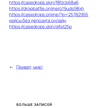
https://casedrops.skin/f8fzcb68a6
https://dropbattle.online/o19uds98xh
https://casedrops.online/?p=25782955
кейсы без депозита онлайн
https://casedrops.skin/qfoil25p
←
Привет, мир!
БОЛЬШЕ ЗАПИСЕЙ