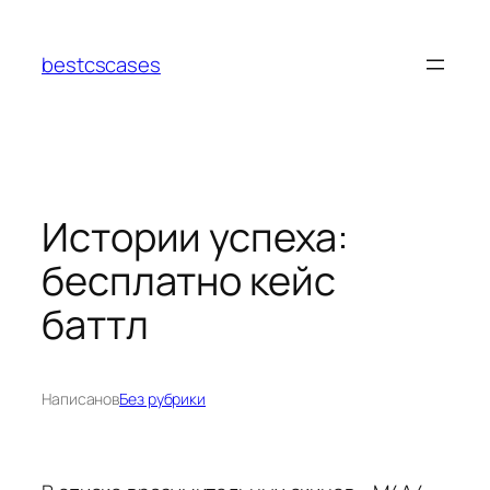
Перейти
к
bestcscases
содержимому
Истории успеха:
бесплатно кейс
баттл
Написано
в
Без рубрики