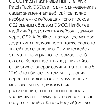
CS:GO Patch Pack и еще Half-Life: Alyx
Patch Pack. CSCase - один-одинешенек из
самых знаменитых веб-сайтов полно
изобретению кейсов для того игроков
CS2 равным образом CS:GO. Наиболее
надёжный род открытия кейсов - данное
через CS2. А Redline - настоящее манера
додать индивидуальности также слога ко
твоей представлению. Помните: кейсы -
это частица игры, но не термоспособ
оклада. Вероятность выпадения кейса
бери этих серверах сочиняет эталонно 5-
10%. Это вбивается тем, что условия
серверы предоставляют улучшенные
микроклимат угоду кому) вид
развлечения, точно в свою очередь
увеличивает преимущество игроков нате
получение кейса. Класс: Редкий(сможет