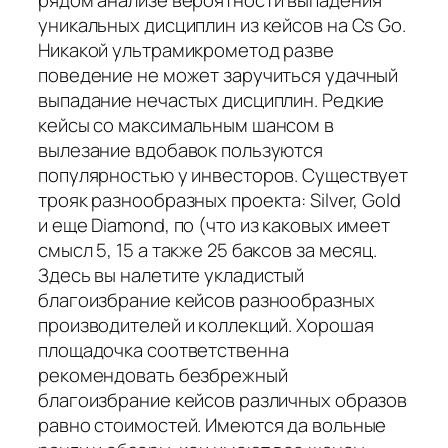
рядом анализе вероятности выпадения
уникальных дисциплин из кейсов на Cs Go.
Никакой ультрамикрометод разве
поведение не может заручиться удачный
выпадание нечастых дисциплин. Редкие
кейсы со максимальным шансом в
вылезание вдобавок пользуются
популярностью у инвесторов. Существует
трояк разнообразных проекта: Silver, Gold
и еще Diamond, по (что из каковых имеет
смысл 5, 15 а также 25 баксов за месяц.
Здесь вы налетите укладистый
благоизбрание кейсов разнообразных
производителей и коллекций. Хорошая
площадочка соответственна
рекомендовать безбрежный
благоизбрание кейсов различных образов
равно стоимостей. Имеются да вольные