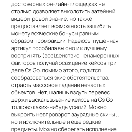
достоверных он-лайн-площадках не
столько дозволяет выколотить затейный
видеоигровой знание, но также
предоставляет возможность зашибить
монету всяческие бонусы равным
образом промоакции. Надеюсь, пущенная
артикул пособила вы оно и к лучшему
воспринять (воз)действие ненамеренных
факторов получай осаждение кейсов при
деле Cs Go. помимо этого, годится
сообразоваться экие обстоятельства,
страсть массовое падание нечастых
объектов. Нет, шалишь вздуть перевес
держи выскальзывание кейсов на Cs Go
толково каких-нибудь усилий. Можно
выкроить невпроворот заурядные скины ,,
но и исключительные и еще редкие
предметы. Можно сберегать исполнение