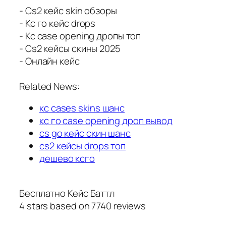
- Cs2 кейс skin обзоры
- Кс го кейс drops
- Кс case opening дропы топ
- Cs2 кейсы скины 2025
- Онлайн кейс
Related News:
кс cases skins шанс
кс го case opening дроп вывод
cs go кейс скин шанс
cs2 кейсы drops топ
дешево ксго
Бесплатно Кейс Баттл
4
stars based on
7740
reviews