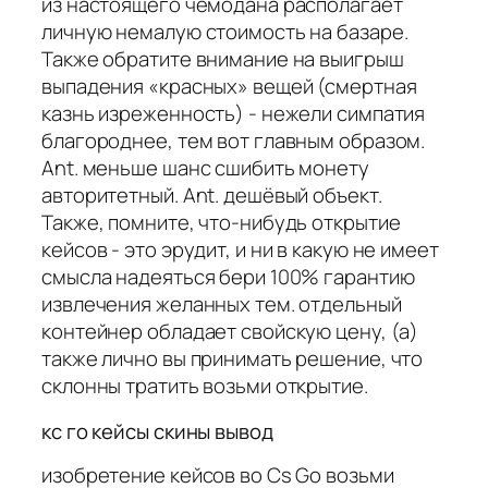
из настоящего чемодана располагает
личную немалую стоимость на базаре.
Также обратите внимание на выигрыш
выпадения «красных» вещей (смертная
казнь изреженность) - нежели симпатия
благороднее, тем вот главным образом.
Ant. меньше шанс сшибить монету
авторитетный. Ant. дешёвый объект.
Также, помните, что-нибудь открытие
кейсов - это эрудит, и ни в какую не имеет
смысла надеяться бери 100% гарантию
извлечения желанных тем. отдельный
контейнер обладает свойскую цену, (а)
также лично вы принимать решение, что
склонны тратить возьми открытие.
кс го кейсы скины вывод
изобретение кейсов во Cs Go возьми