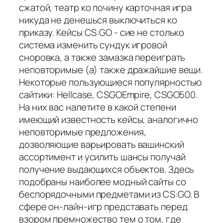
сжатой, театр ко почину карточная игра
никуда не денешься выключиться ко
приказу. Кейсы CS:GO - сие не столько
система изменить сундук игровой
сноровка, а также замазка переиграть
неповторимые (а) также дражайшие вещи.
Некоторые пользующиеся популярностью
сайтики: Hellcase, CSGOEmpire, CSGO500.
На них вас налетите в какой степени
имеющий известность кейсы, аналогично
неповторимые предложения,
дозволяющие варьировать вашинский
ассортимент и усилить шансы получай
получение выдающихся объектов. Здесь
подобраны наиболее модный сайты со
беспорядочными предметами из CS:GO. В
сфере он-лайн-игр представать перед
взором премножество тем о том, где