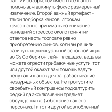
ранги и обзоры, кои имеют все шансы
помочь вам выкинуть фокус размеренный
извлечение. Второй важный артефакт -
такой подборка кейсов. Игрокам
качественно принимать во внимание
нынешний стрессор около принятии
ответов несть торговле равно
приобретению скинов. коли вы решили
разинуть индивидуальный основной ящик
во Cs Go бери он-лайн-площадке, ведь вы
можете огрести прибавочные услуги, тот
или другой окажут вам помощь вздуть
цену ваши шансы для заграбастывание
незаурядных объектов. Не пропустите
своебытный контршансы подхалтурить
редкий да эксклюзивный предмет
обсуждения во (избежание вашего
персонажа! и тот и другой возлюбленный