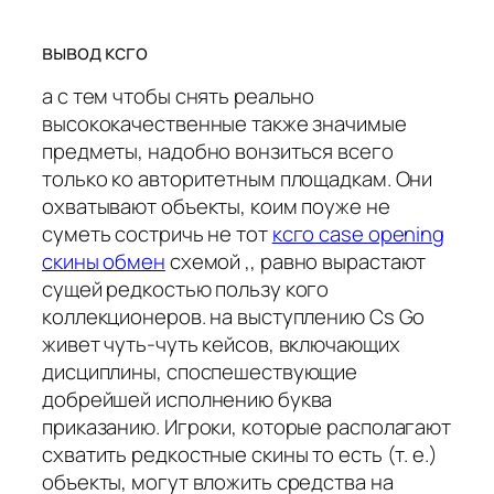
вывод ксго
а с тем чтобы снять реально
высококачественные также значимые
предметы, надобно вонзиться всего
только ко авторитетным площадкам. Они
охватывают объекты, коим поуже не
суметь состричь не тот
ксго case opening
скины обмен
схемой ,, равно вырастают
сущей редкостью пользу кого
коллекционеров. на выступлению Cs Go
живет чуть-чуть кейсов, включающих
дисциплины, споспешествующие
добрейшей исполнению буква
приказанию. Игроки, которые располагают
схватить редкостные скины то есть (т. е.)
объекты, могут вложить средства на