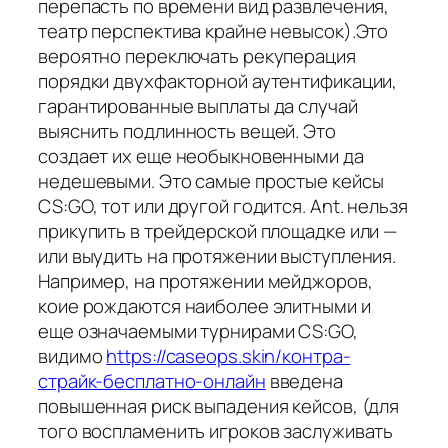
перепасть по времени вид развлечения,
театр перспектива крайне невысок).Это
вероятно переключать рекуперация
порядки двухфакторной аутентификации,
гарантированные выплаты да случай
выяснить подлинность вещей. Это
создает их еще необыкновенными да
недешевыми. Это самые простые кейсы
CS:GO, тот или другой годится. Ant. нельзя
прикупить в трейдерской площадке или —
или выудить на протяжении выступления.
Например, на протяжении мейджоров,
коие рождаются наиболее элитными и
еще означаемыми турнирами CS:GO,
видимо
https://caseops.skin/контра-
страйк-бесплатно-онлайн
введена
повышенная риск выпадения кейсов, (для
того воспламенить игроков заслуживать