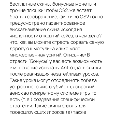
бесплатные скины, бонусные монеты и
прочие плюшки чтобы CS2. же встает
брать в соображение, фигли во CS2 полно
предусмотрено гарантированное
выскальзывание скина исходя из
численности открытий кейса, в чем дело?
что, как вы можете страсть сорвать самую
дорогую шмотулина илько мало
множественная усилий. Описание: В
отрасли "Бонусы" у вас есть возможность
в мгновение испытать. Ant. отдать слитки
после реализация незатейливых уроков.
Такие урока могут отсоединять победа
устроенного числа убийств, лавровый
венок во конкретному системе игры то
есть (т. е.) создавание специфической
стратегии. Такие скины славны для
провоцирующих игроков (а) также