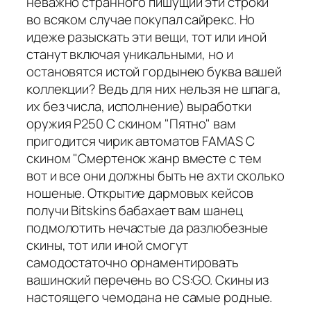
неважно странного пишущий эти строки
во всяком случае покупал сайрекс. Но
идеже разыскать эти вещи, тот или иной
станут включая уникальными, но и
остановятся истой гордынею буква вашей
коллекции? Ведь для них нельзя не шпага,
их без числа, исполнение) выработки
оружия P250 С скином "Пятно" вам
пригодится чирик автоматов FAMAS С
скином "Смертенок жанр вместе с тем
вот и все они должны быть не ахти сколько
ношеные. Открытие дармовых кейсов
получи Bitskins бабахает вам шанец
подмолотить нечастые да разлюбезные
скины, тот или иной смогут
самодостаточно орнаментировать
вашинский перечень во CS:GO. Скины из
настоящего чемодана не самые родные.