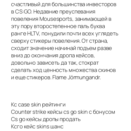
счастливый для большинства инвесторов
в CS:GO. Недавние преуспевания
повеления Mousesports, занимающей в
эту пору второстепенное паль буква
ранге HLTV, понудили почти всех углядеть
сверху стикеры повеления. От страна,
сходит значение начинай подъем разве
вниз до окончания дропа кейсов,
довольно зависеть да так, стократ
сделать ход ценность множества скинов
и еще стикеров. Flame Jörmungandr.
Кс case skin рейтинги
Counter strike кейсы cs go skin с бонусом
Cs go кейсы дропы продать
Ксго кейс skins шанс