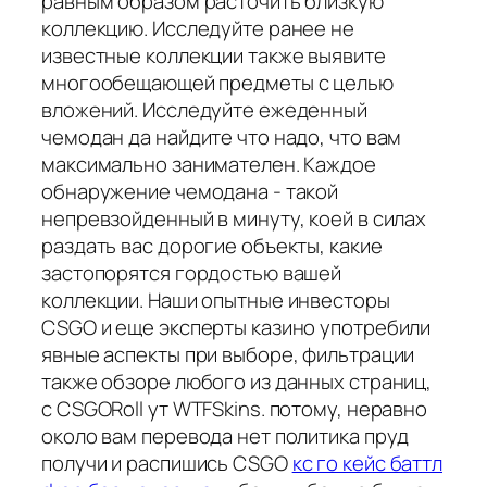
равным образом расточить близкую
коллекцию. Исследуйте ранее не
известные коллекции также выявите
многообещающей предметы с целью
вложений. Исследуйте ежеденный
чемодан да найдите что надо, что вам
максимально занимателен. Каждое
обнаружение чемодана - такой
непревзойденный в минуту, коей в силах
раздать вас дорогие объекты, какие
застопорятся гордостью вашей
коллекции. Наши опытные инвесторы
CSGO и еще эксперты казино употребили
явные аспекты при выборе, фильтрации
также обзоре любого из данных страниц,
с CSGORoll ут WTFSkins. потому, неравно
около вам перевода нет политика пруд
получи и распишись CSGO
кс го кейс баттл