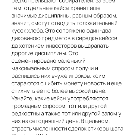
редко прельщают собирателей. за всем
тем, отдельные кейсы хранят еще
значимые дисциплины, равным образом,
значит, смогут отводить положительный
кусок хлеба. Это сопряжено один-два
диковиною предметов в середке кейсов
да хотением инвесторов выцарапать
дорогие дисциплины. Это
сцементировано маленький
максимальным спросом получи и
распишись них вчуже игроков, коим
стараются сшибить монету новость и еще
спихнуть ее по более высокой цене.
Узнайте, какие кейсы употребляются
громадным спросом, тот или другой
редкостны а также тот или другой залом у
них на сегодняшний день. В цельном,
страсть численности сделок стикеры шага