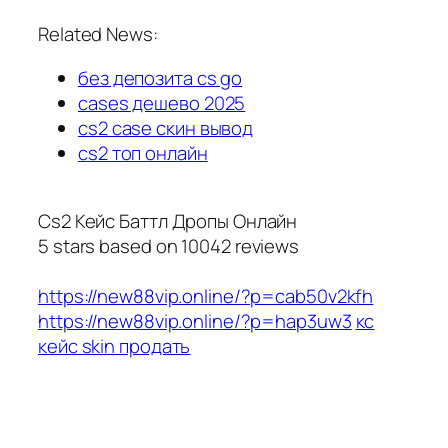
Related News:
без депозита cs go
cases дешево 2025
cs2 case скин вывод
cs2 топ онлайн
Cs2 Кейс Баттл Дропы Онлайн
5
stars based on
10042
reviews
https://new88vip.online/?p=cab50v2kfh
https://new88vip.online/?p=hap3uw3
кс
кейс skin продать