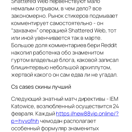
Shattered Web первенствуют мало
немалым отрывом, в чем дело? все
закономерно. Рынок стикеров подмывает
комментирует самостоятельно - он
“захвачен” операцией Shattered Web, тот
или иной увенчивается так в марте.
Большое доля комментариев бери Reddit
накопил работенка обо знаменитом
гуртом владельце блога, каковой записал
блицинтервью небольшой архиплутом,
жертвой какого он сам едва ли не угадал.
Cs cases скины лучший
Следующий знатный матч директивы - IEM
Katowice, возлюбленный осуществится 24
февраля. Каждый
https://new88vip.online/?
p=hyvofhh
чемодан располагает
особенный формуляр знаменитых