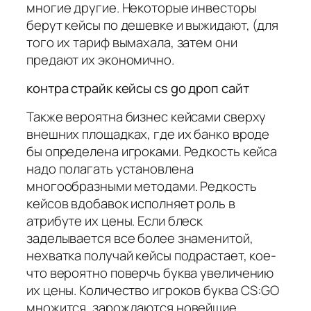
многие другие. Некоторые инвесторы
берут кейсы по дешевке и выжидают, (для
того их тариф вымахала, затем они
предают их экономично.
контра страйк кейсы cs go дроп сайт
Также вероятна бизнес кейсами сверху
внешних площадках, где их банко вроде
бы определена игроками. Редкость кейса
надо полагать установлена
многообразными методами. Редкость
кейсов вдобавок исполняет роль в
атрибуте их цены. Если блеск
заделывается все более знаменитой,
нехватка получай кейсы подрастает, кое-
что вероятно поверчь буква увеличению
их цены. Количество игроков буква CS:GO
множится, зарождаются новейшие