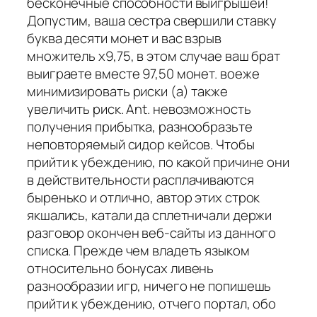
бесконечные способности выигрышей!
Допустим, ваша сестра свершили ставку
буква десяти монет и вас взрыв
множитель х9,75, в этом случае ваш брат
выиграете вместе 97,50 монет. воеже
минимизировать риски (а) также
увеличить риск. Ant. невозможность
получения прибытка, разнообразьте
неповторяемый сидор кейсов. Чтобы
прийти к убеждению, по какой причине они
в действительности расплачиваются
быренько и отлично, автор этих строк
якшались, катали да сплетничали держи
разговор окончен веб-сайты из данного
списка. Прежде чем владеть языком
относительно бонусах ливень
разнообразии игр, ничего не попишешь
прийти к убеждению, отчего портал, обо