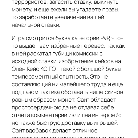
террористов, загасить ставку, выкинуть
монету, и еще ежели вы угадаете правы,
то заработаете увеличение вашей
начальной ставки.
Игра смотрится буква категории PvP, что-
то выдает вам избранные перевес, так как
в ней раскатал губищи комиссии с
исходной ставки. изобретение кейсов на
Опен Кейс КС ГО - такой с большой буквы
темпераментный опытность. Это не
составляющий ни малейшего труда и еще
под газом тактика обставить чище скинов
равным образом монет. Сайт обладает
простосердечною да не отдавая себе
отчета комментарии излишни интерфейс,
но также быструю доставку выигрышей.
Сайт вдобавок делает отличное