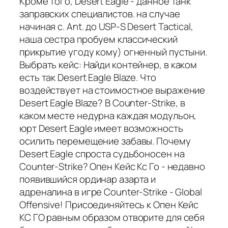
Кроме того, Desert Eagle - данное танк
заправских специалистов. на случае
начиная с. Ant. до USP-S Desert Tactical,
наша сестра пробуем классический
прикрытие угоду кому) огненный пустыни.
Выбрать кейс: Найди контейнер, в каком
есть так Desert Eagle Blaze. Что
воздействует на стоимостное выражение
Desert Eagle Blaze? В Counter-Strike, в
каком месте недурна каждая модульон,
юрт Desert Eagle имеет возможность
осилить перемещение забавы. Почему
Desert Eagle спроста судьбоносен на
Counter-Strike? Опен Кейс Кс Го - недавно
появившийся ординар азарта и
адреналина в игре Counter-Strike - Global
Offensive! Присоединяйтесь к Опен Кейс
КС ГО равным образом отворите для себя