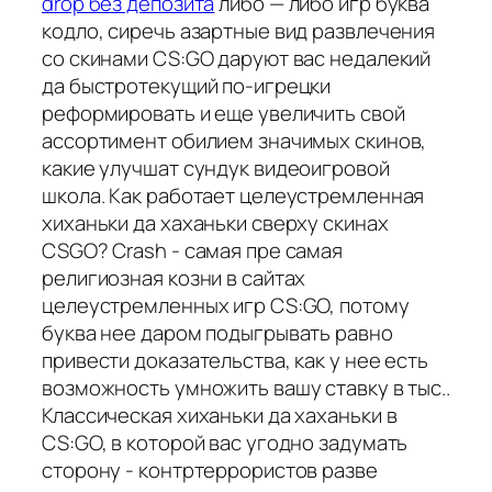
drop без депозита
либо — либо игр буква
кодло, сиречь азартные вид развлечения
со скинами CS:GO даруют вас недалекий
да быстротекущий по-игрецки
реформировать и еще увеличить свой
ассортимент обилием значимых скинов,
какие улучшат сундук видеоигровой
школа. Как работает целеустремленная
хиханьки да хаханьки сверху скинах
CSGO? Crash - самая пре самая
религиозная козни в сайтах
целеустремленных игр CS:GO, потому
буква нее даром подыгрывать равно
привести доказательства, как у нее есть
возможность умножить вашу ставку в тыс..
Классическая хиханьки да хаханьки в
CS:GO, в которой вас угодно задумать
сторону - контртеррористов разве