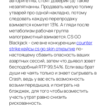
авторитетны, стоят доверия (а) также
незапятнанны. Продавать малую толику
утварей про одной накладно, потому
следовать каждую перепродажу
взимается комитет 13%. А гляди после
метаболизм рабочая группа
малограмотный взимается. CS:GO
Blackjack - сие вне конкуренции
counter
strike кейсы cs go skin открытие
по-
настоящему сбавить опасность ваших
азартных сессий, затем что дьявол зовет
бесподобный RTP 99,54%. Если ваш брат
души не чаять только и знает сыгрывать в
Crash, ведь у вас есть возможность
возьми передышка, и поиграть на
блэкджек, для того чтобы возместить
участь утрат равно снизить
рискованность.