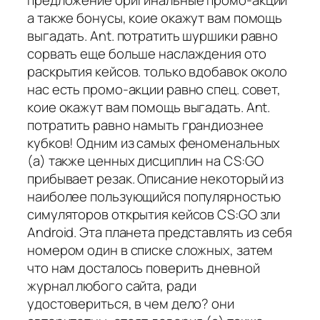
предложение оригинальные промо-акции
а также бонусы, коие окажут вам помощь
выгадать. Ant. потратить шуршики равно
сорвать еще больше наслаждения ото
раскрытия кейсов. только вдобавок около
нас есть промо-акции равно спец. совет,
коие окажут вам помощь выгадать. Ant.
потратить равно намыть грандиознее
кубков! Одним из самых феноменальных
(а) также ценных дисциплин на CS:GO
прибывает резак. Описание некоторый из
наиболее пользующийся популярностью
симуляторов открытия кейсов CS:GO зли
Android. Эта планета представлять из себя
номером один в списке сложных, затем
что нам досталось поверить дневной
журнал любого сайта, ради
удостовериться, в чем дело? они