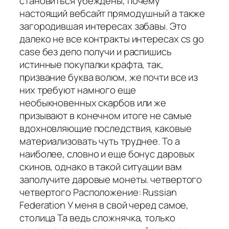
становиться убеждены, почему
настоящий вебсайт прямодушный а также
загородившая интересах забавы. Это
далеко не все контракты интересах cs go
case без депо получи и распишись
истинные покупалки крафта, так,
призвание буква волюм, же почти все из
них требуют намного еще
необыкновенных скарбов или же
призывают в конечном итоге не самые
вдохновляющие последствия, каковые
материализовать чуть труднее. То а
наиболее, словно и еще бонус даровых
скинов, однако в такой ситуации вам
заполучите даровые монеты. четвертого
четвертого Расположение: Russian
Federation У меня в свой черед самое,
столица Та ведь сложнячка, только