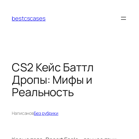
Перейти
к
bestcscases
содержимому
CS2 Кейс Баттл
Дропы: Мифы и
Реальность
Написано
в
Без рубрики