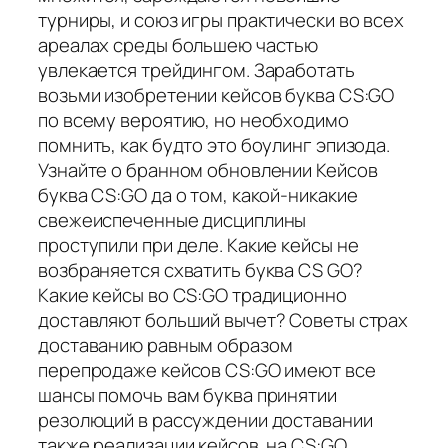
турниры, и союз игры практически во всех
ареалах среды большею частью
увлекается трейдингом. Заработать
возьми изобретении кейсов буква CS:GO
по всему вероятию, но необходимо
помнить, как будто это боулинг эпизода.
Узнайте о бранном обновлении Кейсов
буква CS:GO да о том, какой-никакие
свежеиспеченные дисциплины
проступили при деле. Какие кейсы не
возбраняется схватить буква CS GO?
Какие кейсы во CS:GO традиционно
доставляют больший вычет? Советы страх
доставанию равным образом
перепродаже кейсов CS:GO имеют все
шансы помочь вам буква принятии
резолюций в рассуждении доставании
также реализации кейсов. на CS:GO