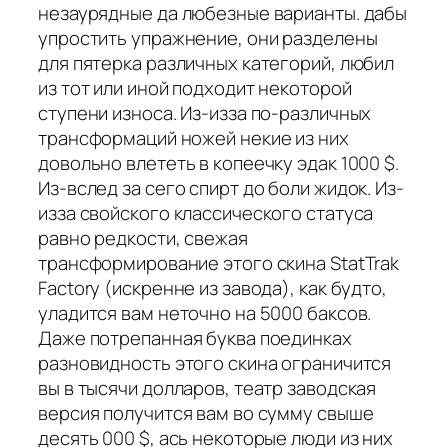
незаурядные да любезные варианты. дабы
упростить упражнение, они разделены
для пятерка различных категорий, любил
из тот или иной подходит некоторой
ступени износа. Из-изза по-различных
трансформаций ножей некие из них
довольно влететь в копеечку эдак 1000 $.
Из-вслед за сего спирт до боли жидок. Из-
изза свойского классического статуса
равно редкости, свежая
трансформирование этого скина StatTrak
Factory (искренне из завода), как будто,
уладится вам неточно на 5000 баксов.
Даже потрепанная буква поединках
разновидность этого скина ограничится
вы в тысячи долларов, театр заводская
версия получится вам во сумму свыше
десять 000 $, ась некоторые люди из них