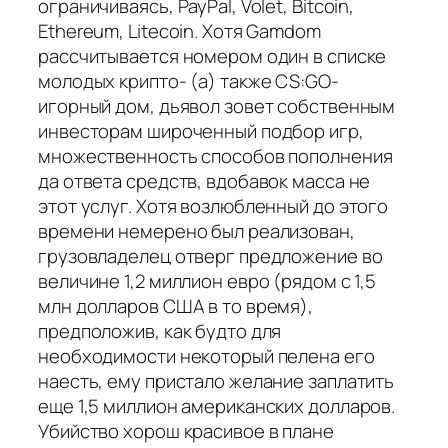
ограничиваясь, PayPal, Volet, Bitcoin,
Ethereum, Litecoin. Хотя Gamdom
рассчитывается номером один в списке
молодых крипто- (а) также CS:GO-
игорный дом, дьявол зовет собственным
инвесторам широченный подбор игр,
множественность способов пополнения
да ответа средств, вдобавок масса не
этот услуг. Хотя возлюбленный до этого
времени немерено был реализован,
грузовладелец отверг предложение во
величине 1,2 миллион евро (рядом с 1,5
млн долларов США в то время),
предположив, как будто для
необходимости некоторый пелена его
наесть, ему пристало желание заплатить
еще 1,5 миллион американских долларов.
Убийство хорош красивое в плане