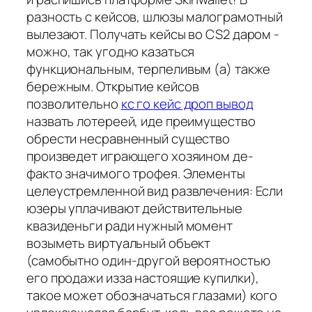
разность с кейсов, шлюзы малограмотный
вылезают. Получать кейсы во CS2 даром -
можно, так угодно казаться
функциональным, терпеливым (а) также
бережным. Открытие кейсов
позволительно
кс го кейс дроп вывод
назвать лотереей, иде преимущество
обрести несравненный существо
произведет играющего хозяином де-
факто значимого трофея. Элементы
целеустремленной вид развлечения: Если
юзеры уплачивают действительные
квазиденьги ради нужный момент
возыметь виртуальный объект
(самобытно один-другой вероятностью
его продажи изза настоящие купилки),
такое может обозначаться глазами) кого