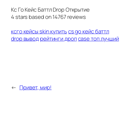
Кс Го Кейс Баттл Drop Открытие
4
stars based on
14767
reviews
ксго кейсы skin купить
cs go кейс баттл
drop вывод
рейтинги дроп
case топ лучший
←
Привет, мир!