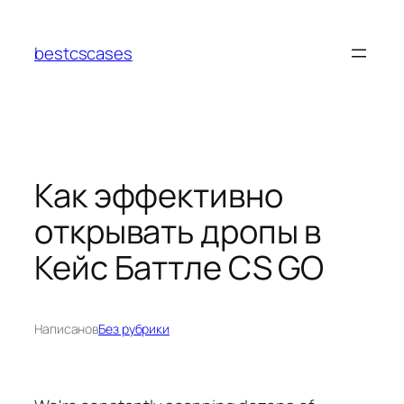
Перейти
к
bestcscases
содержимому
Как эффективно
открывать дропы в
Кейс Баттле CS GO
Написано
в
Без рубрики