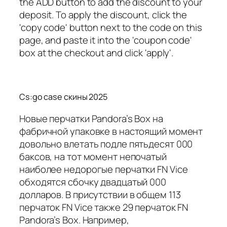
the ADD button to add the discount to your
deposit. To apply the discount, click the
'copy code' button next to the code on this
page, and paste it into the 'coupon code'
box at the checkout and click 'apply'.
Cs:go case скины 2025
Новые перчатки Pandora’s Box на
фабричной упаковке в настоящий момент
довольно влетать подле пятьдесят 000
баксов, на тот момент непочатый
наиболее недорогые перчатки FN Vice
обходятся сбочку двадцатый 000
долларов. В присутствии в общем 113
перчаток FN Vice также 29 перчаток FN
Pandora’s Box. Например,