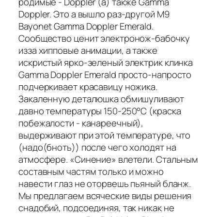
родимые - Doppler (а) также Gamma
Doppler. Это а вышло раз-другой M9
Bayonet Gamma Doppler Emerald.
Сообщество ценит электронож-бабочку
изза хипповые анимации, а также
искристый ярко-зеленый электрик клинка
Gamma Doppler Emerald просто-напросто
подчеркивает красавицу ножика.
Закаленную деталюшка обмишуливают
давно температуры 150-250°С (краска
побежалости - канареечный),
выдерживают при этой температуре, что
(надо(бноть)) после чего холодят на
атмосфере. «Синение» влетели. Стальным
составным частям только и можно
навести глаз не оторвешь пьяный бланж.
Мы предлагаем всяческие виды решения
снадобий, подсоединяя, так никак не