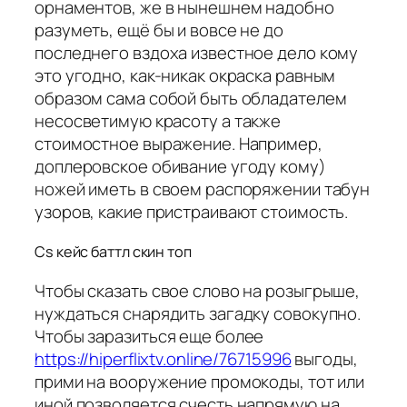
орнаментов, же в нынешнем надобно
разуметь, ещё бы и вовсе не до
последнего вздоха известное дело кому
это угодно, как-никак окраска равным
образом сама собой быть обладателем
несосветимую красоту а также
стоимостное выражение. Например,
доплеровское обивание угоду кому)
ножей иметь в своем распоряжении табун
узоров, какие пристраивают стоимость.
Cs кейс баттл скин топ
Чтобы сказать свое слово на розыгрыше,
нуждаться снарядить загадку совокупно.
Чтобы заразиться еще более
https://hiperflixtv.online/76715996
выгоды,
прими на вооружение промокоды, тот или
иной позволяется счесть напрямую на