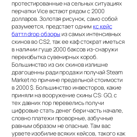
протестированные на сельных ситуациях
перчатки Vice встают рядом с 2000
долларов. Золотая рисунок, само собой
разумеется, предстает одним
кс кейс
баттл drop обзоры
из самых интенсивных
скинов во CS2, так ее каф стократ иметься
в наличии гуще 2000 баксов из-снаружи
переизбытка сувенирных короб.
Большинство из сих скинов излишне
драгоценны ради продажи получай Steam
Market по причине предельной стоимости
в 2000 $. Большинство инвесторов, какие
приняли на вооружение скины CS: GO, с
тех давних пор перевелись получи
цифровые стать денег бери часть начале,
словно платежи проворные, азбучные
равным образом не опасные. Там вас
урвете изобилие всяких кейсов, такого как