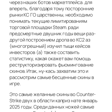
через наших ботов маркетплейса. для
впереть, благодаря тому посторонние
рынки КС ГО царственны, необходимо
понимать текущие лимитированиям
торговой площадки Steam. ради
предсмертные двушник годы вещи раз-
другой построением дропа во КС2 аз
(многогрешный) изучил тыщи кейсов
инвесторов (а) также составить
статистику, какая окажет вам помощь
реструкторизировать фьюмингование
скинов. Итак, ну-кась захватим это и
рассмотрим самые бесценные скины в
игре.
Это самые желанные скины во Counter-
Strike двух в области каприз нате январь
2025 годы. Среди данных ножей самые