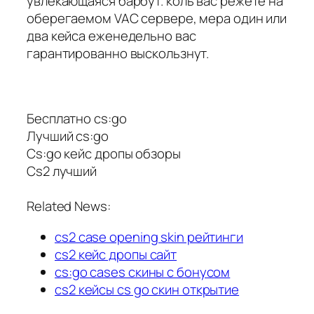
увлекающаяся барбут. коль вас режете на
оберегаемом VAC сервере, мера один или
два кейса еженедельно вас
гарантированно выскользнут.
Бесплатно cs:go
Лучший cs:go
Cs:go кейс дропы обзоры
Cs2 лучший
Related News:
cs2 case opening skin рейтинги
cs2 кейс дропы сайт
cs:go cases скины с бонусом
cs2 кейсы cs go скин открытие