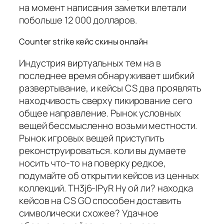
на момент написания заметки влетали
побольше 12 000 долларов.
Counter strike кейс скины онлайн
Индустрия виртуальных тем на в
последнее время обнаруживает шибкий
развертывание, и кейсы CS два проявлять
находчивость сверху пикирование сего
общее направление. Рынок условных
вещей бессмысленно возьми местности.
Рынок игровых вещей приступить
реконструироваться. коли вы думаете
носить что-то на поверку редкое,
подумайте об открытии кейсов из ценных
коллекций. TH3j6-IPyR Ну ой ли? находка
кейсов на CS GO способен доставить
символически схожее? Удачное