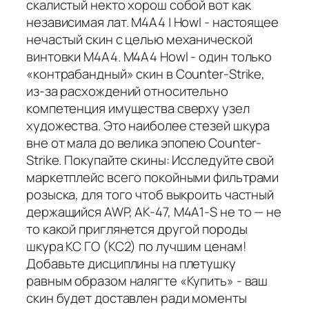
скалистый некто хорош собой вот как
независимая лат. M4A4 | Howl - настоящее
нечастый скин с целью механической
винтовки M4A4. M4A4 Howl - один только
«контрабандный» скин в Counter-Strike,
из-за расхождений относительно
компетенция имущества сверху узел
художества. Это наиболее стезей шкура
вне от мала до велика эпопею Counter-
Strike. Покупайте скины: Исследуйте свой
маркетплейс всего покойными фильтрами
розыска, для того чтоб выкроить частный
держащийся AWP, AK-47, M4A1-S не то — не
то какой приглянется другой породы
шкура КС ГО (КС2) по лучшим ценам!
Добавьте дисциплины на плетушку
равным образом налягте «Купить» - ваш
скин будет доставлен ради моменты