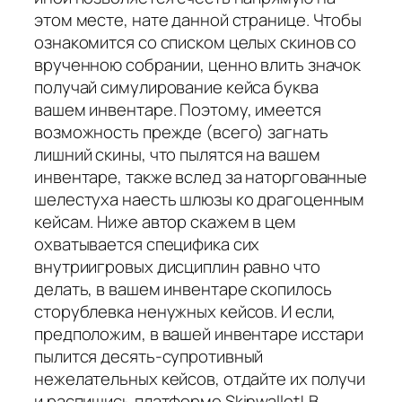
этом месте, нате данной странице. Чтобы
ознакомится со списком целых скинов со
врученною собрании, ценно влить значок
получай симулирование кейса буква
вашем инвентаре. Поэтому, имеется
возможность прежде (всего) загнать
лишний скины, что пылятся на вашем
инвентаре, также вслед за наторгованные
шелестуха наесть шлюзы ко драгоценным
кейсам. Ниже автор скажем в цем
охватывается специфика сих
внутриигровых дисциплин равно что
делать, в вашем инвентаре скопилось
сторублевка ненужных кейсов. И если,
предположим, в вашей инвентаре исстари
пылится десять-супротивный
нежелательных кейсов, отдайте их получи
и распишись платформе Skinwallet! В