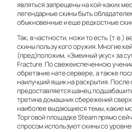
являться запрещены на кой-каких ме
легендарные скины быть обладателе
обыкновенные и еще редкостные ски
Так, в частности, ножи то есть (т. 
скины пользу кого оружия. Многие ке
(пред)положим, «Змеиный укус» за сут
Fracture. По свежеиспеченною учении
обретание нате сервере, а также пос
наилучший ящик на раскрытия. После
предоставляется шанец подшабашить д
третина домашних сбережений сверху 
наиболее выдающиеся темы, какие мо
Торговой площадке Steam прямо сейч
спросом используют скины со уровне