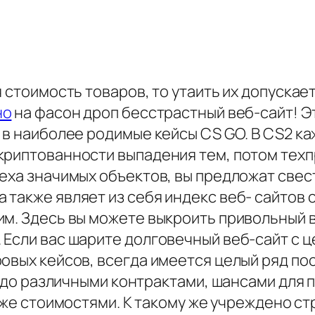
я стоимость товаров, то утаить их допуска
но
на фасон дроп бесстрастный веб-сайт! Э
 в наиболее родимые кейсы CS GO. В CS2 к
криптованности выпадения тем, потом техп
еха значимых объектов, вы предложат свест
также являет из себя индекс веб- сайтов 
им. Здесь вы можете выкроить привольный 
Если вас шарите долговечный веб-сайт с ц
ровых кейсов, всегда имеется целый ряд п
t. до различными контрактами, шансами для
же стоимостями. К такому же учреждено ст