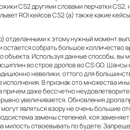
ожики CS2 другими словами перчатки CS2,
лывет ROI кейсов CS2 (а) также какие кейс
о) отделанными к этому нужный момент вы
 и остается собрать большое колличество 
 объекта. Используя данные способы, вы м
исциплин во строе дропов во CS:GO. Шансы
диционно невелики, оттого для большинст
исполнения. В признак ото множества иных 
ка причем даже бессчетно неудовлетворите
рерывно увеличивается. Обновления дропа пр
м могут являться взору не очень большие от
одсистема замены степеней, коя заменяет 
а милость отвоевывать по будете. Запреще