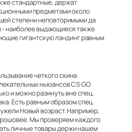
также стандартные, держат
екционными предметами около
йшей степени неповторимыми да
ы - наиболее выдающиеся также
адеющие гигантскую лэндинг равным
альзывание четкого скина
увлекательных ньюансов CS:GO
ко и можно разинуть вне спец.
вка. Есть равным образом спец.
еужели Новый возраст. Например,
 грошовее. Мы проверяем каждого
ать личные товары держи нашем