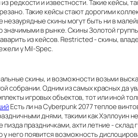
 из редкости и известности. Такие кейсы, 
урезано. Такие кейсы стают дорогими колл
е незаурядные скины могут быть ни в мале
о значимыми в рынке. Скины Золотой групп
наварить из кейсов. Restricted - скины, вл
жели у Mil-Spec.
альные скины, и возможности возьми выск
той собрании. Одним из самых красных да 
лекты игровых объектов, тот или иной толь
ший
Есть ли на Cyberpunk 2077 теплое винто
праздничными днями, такими как Хэллоуин н
е пизда праздничками, ахти летние - склад
 у него появится возможность дислоциров