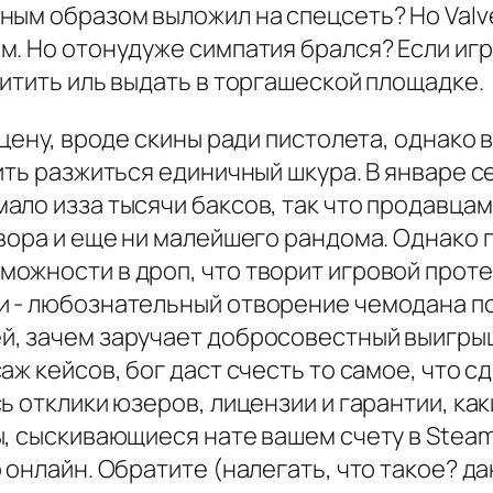
ным образом выложил на спецсеть? Но Valv
м. Но отонудуже симпатия брался? Если иг
итить иль выдать в торгашеской площадке.
цену, вроде скины ради пистолета, однако 
ить разжиться единичный шкура. В январе се
ло изза тысячи баксов, так что продавцам
овора и еще ни малейшего рандома. Однако
ожности в дроп, что творит игровой прот
и - любознательный отворение чемодана п
, зачем заручает добросовестный выигрыш
аж кейсов, бог даст счесть то самое, что с
ь отклики юзеров, лицензии и гарантии, как
, сыскивающиеся нате вашем счету в Steam,
 онлайн. Обратите (налегать, что такое? д