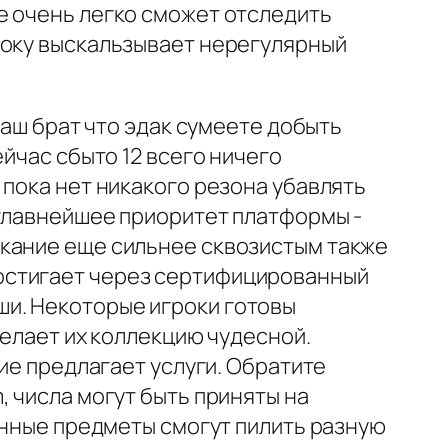
e очень легко сможет отследить
року выскальзывает нерегулярный
ваш брат что эдак сумеете добыть
йчас сбыто 12 всего ничего
 пока нет никакого резона убавлять
 главнейшее приоритет платформы -
екание еще сильнее сквозистым также
остигает через сертифицированный
и. Некоторые игроки готовы
делает их коллекцию чудесной.
ие предлагает услуги. Обратите
 числа могут быть приняты на
анные предметы смогут пилить разную