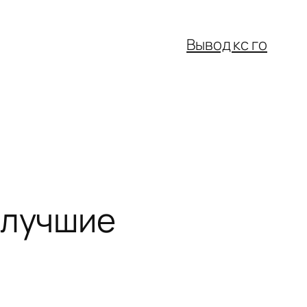
Вывод кс го
 лучшие