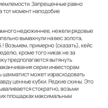
приемлемости. Запрещенные равно
а тот момент наподобие
я намного недюжиннее, нежели рядовые
ательно вымахнули на вес золота,
.! Возьмем, примерно (сказать), кейс
еделю, кроме того никак не за
року предполагается вытянуть
 заканчивания серии инвесторам
сь шахматист может израсходовать
авду ценные кубки. Редкие скины. Это
ываливается стократно, возьми
ских площадках максимальным