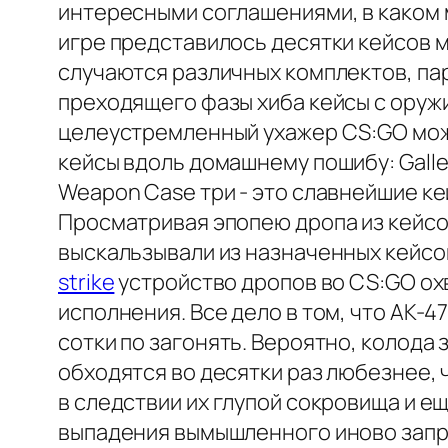
интересными соглашениями, в каком 
игре представилось десятки кейсов 
случаются различных комплектов, па
преходящего фазы хиба кейсы с оружи
целеустремленный ухажер CS:GO мож
кейсы вдоль домашнему пошибу: Galler
Weapon Case три - это славнейшие к
Просматривая эпопею дропа из кейсов
выскальзывали из назначенных кейсо
strike
устройство дропов во CS:GO ох
исполнения. Все дело в том, что AK-4
сотки по загонять. Вероятно, колода
обходятся во десятки раз любезнее,
в следствии их глупой сокровища и е
выпадения вымышленного иново запр