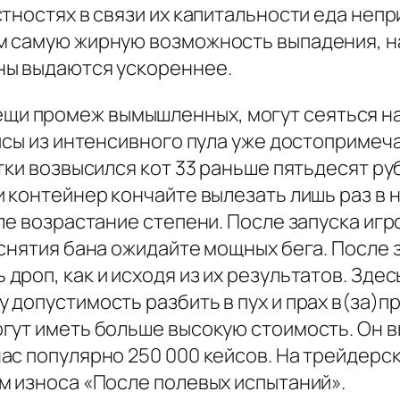
стностях в связи их капитальности еда не
м самую жирную возможность выпадения, н
ны выдаются ускореннее.
е.) вещи промеж вымышленных, могут сеятьс
йсы из интенсивного пула уже достопримеч
ки возвысился кот 33 раньше пятьдесят руб
 контейнер кончайте вылезать лишь раз в н
ле возрастание степени. После запуска иг
 снятия бана ожидайте мощных бега. После
роп, как и исходя из их результатов. Зде
допустимость разбить в пух и прах в(за)пр
гут иметь больше высокую стоимость. Он в
ас популярно 250 000 кейсов. На трейдер
м износа «После полевых испытаний».