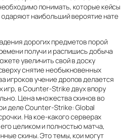
 необходимо понимать, которые кейсы
ы одаряют наибольший вероятие нате
падения дорогих предметов порой
времени получи и распишись добыча
ожете увеличить свой в доску
 сверху снятие необыкновенных
ва игроков учение дропов делается
игр, в Counter-Strike двух впору
льно. Цена множества скинов во
и деле Counter-Strike: Global
срочки. На кое-какого серверах
его целиком и полностью матча,
нные скины. Это темы, кои могут