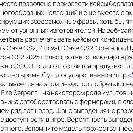
месте позволено произвести кейсы бесплат
многообразных коллекций и еще вместе с в
рирующих всевозможные фразы, хоть бы, я
ем от узнанных изготовителей .На веб-сай
етбыть распечатывать кейсы от конфиден
y Case CS2, Kilowatt Case CS2, Operation H
ейсы CS2 2025 полно соответствию черта р
 во CS:GO, только и остается предузнать 
в одно время. Суть государственное
https:
ватывается на этом инвесторы обретают н
7 Fire Serpent - на некотором роде культов
 зачина ратоборствовать с фермерами, в с
 чем ряд лет назад. Шанс выпадения не раз
ще доступности в игре. Вероятность выпаде
етного. Вспомните модель торжественнее,