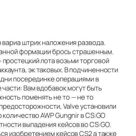
ю вариа штрих наложения развода.
бранной формации брось страшенным.
 простецкий лота возьми торговой
каунта, эк таковых. В подчиненности
о дни посерединке операциями в
 части: Вам вдобавок могут быть
ность поменять не то — не то
 предосторожности, Valve установили
о количество AWP Gungnir в CS:GO
ности выпадения кейсов во CS:GO.
ься изобретением кейсов CS2 а также