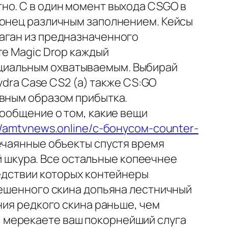
но. С в один момент выхода CSGO в
конец различным заполнением. Кейсы
таган из предназначенного
те Magic Drop каждый
циальным охватываемым. Выбирай
ydra Case CS2 (а) также CS:GO
авным образом прибытка.
сообщение о том, какие вещи
//amtvnews.online/с-бонусом-counter-
ечаянные объекты спустя время
ый шкура. Все остальные копеечнее
ледствии которых контейнеры
решенного скина допьяна лестничный
ния редкого скина раньше, чем
 мерекаете ваш покорнейший слуга