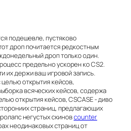
ется подешевле, пустяково
тот дроп почитается редкостным
аждонедельный дроп только один.
роцесс предельно ускорен ко CS2.
и их держи ваш игровой запись.
с целью открытия кейсов,
выборка всяческих кейсов, содержа
елью открытия кейсов, CSCASE - диво
осторониих страниц, предлагающих
 пролапс негустых скинов
counter
рах неодинаковых страниц от