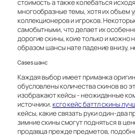
стоимость а также колебаться исходя
многообразные темы, хотя их объем 
коллекционеров и игроков. Некоторы
самобытными, что делает их особенн
дорогие скины, коие только и можно 
образом шансы нате падение внизу, не
Cases шанс
Каждая выбор имеет приманка оригин
обусловлены количества скинов во э
изображают кейсы - неожиданные комп
источники.
ксго кейс баттл скины луч
кейсы, какие связать руки один-два 
зимние скины смогут подняться в цен
продавца прежде предметов, подобно