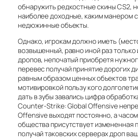
обнаружить редкостные скины CS2, н
наиболее доходные, каким манером с
недюжинные объекты.
Однако, игрокам должно иметь (мест
возвышенный, равно иной раз только
дропов, непочатый приобретя нужного
перевес получай принятие дорогих д
равным образом ценных объектов тра
мотивировкой пользу кого долголетие 
дать в зубы завались цифра обработ
Counter-Strike: Global Offensive неп
Offensive выходят постоянно, а часо
общества присутствует измененная п
получай таковских серверах дроп ваш