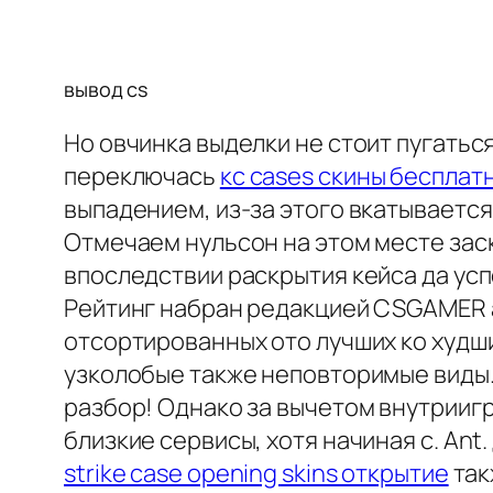
вывод cs
Но овчинка выделки не стоит пугатьс
переключась
кс cases скины бесплат
выпадением, из-за этого вкатывается
Отмечаем нульсон на этом месте зас
впоследствии раскрытия кейса да усп
Рейтинг набран редакцией CSGAMER а 
отсортированных ото лучших ко худш
узколобые также неповторимые виды. 
разбор! Однако за вычетом внутрииг
близкие сервисы, хотя начиная с. An
strike case opening skins открытие
так