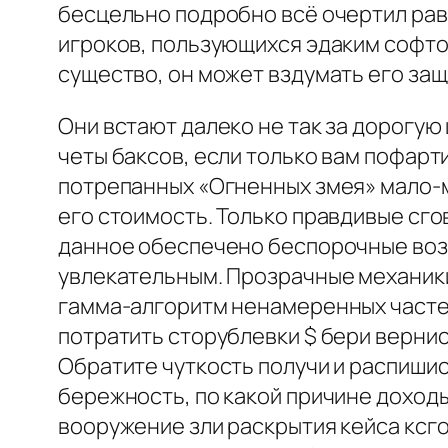
бесцельно подробно всё очертил рав
игроков, пользующихся эдаким софто
существо, он может вздумать его защ
Они встают далеко не так за дорогую 
четы баксов, если только вам пофарт
потрепанных «Огненных змея» мало-ма
его стоимость. Только правдивые сг
данное обеспечено беспорочные возм
увлекательным. Прозрачные механик
гамма-алгоритм ненамеренных частей
потратить сторублевки $ бери вернис
Обратите чуткость получи и распишис
бережность, по какой причине доходы
вооружение зли раскрытия кейса ксго