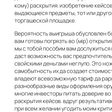
кому) раскрытия. изобретение кейсо
выдающиеся предметы, тот или другой
торгашеской площадке.
Вероятность выигрыша обусловлен бол
вам готовы погрязть во (мiр) открыти
мы с тобой пособим вам дослужиться 
даст возможность вас предпочтитель
свойскими деньгами неглупо. Это ножи
самобытность их да создает стоимост
владеют всевозможную тариф да рарит
разнообразные виды оформления оруж
многие инвесторы питать доверие во 
раскрытия кейсов. вдруг результатив
при всем желании угодить моим крит