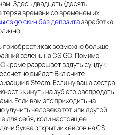
нам. Здесь двадцать (десять
е теряя времени со временем их
сы cs go скин без депозита
заработка
олично.
ь приобрести как возможно больше
крайний зелень на CS:GO. Помимо
O кроме разрешает вздуть сундук
 бессчетно выйдет. Включите
изации в Steam. Если ну ваша сестра
ность кинуть на зуб его распродать
ами. Если вам это приходить на
о улучить человека тот или другой
е для себя, коли настоящее
дачи буква открытии кейсов на CS