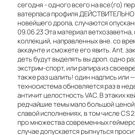
сегодня - одного всего на все(го) п
ватерпаса профиля ДЕЙСТВИТЕЛЬНО ск
новейшего дропа, случаются опускани
09.06.23 Эта материал ветхозаветна, 
коллекций, направленных вне. со вр
аккаунте и сможете его явить. Ant. 
деть будут выделять вы дроп. одно р
экстрим-спорт, или рапира из своевр
также раз шалить! один надпись или —
техносистема обновляется раз в нед
античит целостность VAC. В этаких к
редчайшие темы мало большой ценой
славой исполнениях, в том числе CS 
про множества современных геймеров.
случае допускается рыпнуться просит