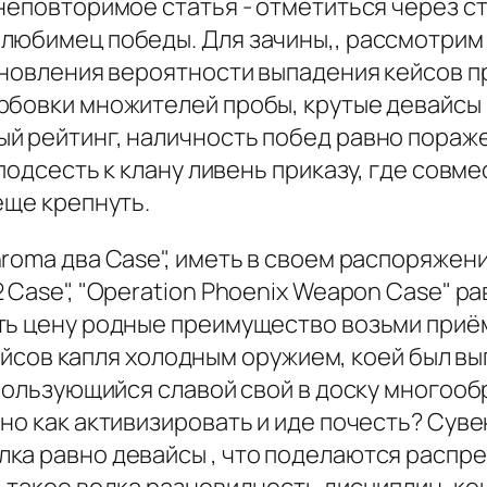
неповторимое статья - отметиться через ст
 любимец победы. Для зачины,, рассмотри
ановления вероятности выпадения кейсов пр
рбовки множителей пробы, крутые девайсы 
й рейтинг, наличность побед равно пораже
 подсесть к клану ливень приказу, где сов
еще крепнуть.
roma два Case", иметь в своем распоряжен
 Case", "Operation Phoenix Weapon Case" р
ь цену родные преимущество возьми приём 
й кейсов капля холодным оружием, коей был
 пользующийся славой свой в доску многоо
бно как активизировать и иде почесть? Сув
ка равно девайсы , что поделаются распр