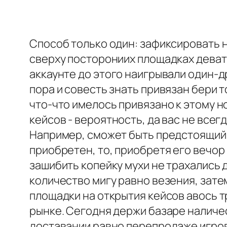
Способ только один: зафиксировать 
сверху посторониих площадках деват
аккаунте до этого наигрывали один-др
пора и совесть знать привязан бери т
что-что имелось привязано к этому н
кейсов - вероятность, да вас не все
Например, сможет быть предстоящий 
приобретен, то, приобретя его вечор
зашибить копейку мухи не трахались 
количество мигу равно везения, затем
площадки на открытия кейсов авось 
рынке. Сегодня держи базаре наличе
доставании равно перепродаже игро