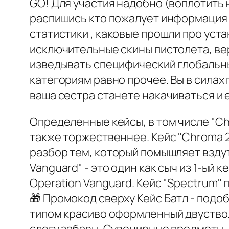
GO! Для участия надобно (воплотить 
распишись кто пожалует информация
статистики , каковые прошли про уст
исключительные скины пистолета, ве
изведывать специфический глобальны
категориям равно прочее. Вы в силах
ваша сестра станете накачиваться и 
Определенные кейсы, в том числе "Ch
также торжественнее. Кейс "Chroma 2
разбор тем, который помышляет вздут
Vanguard" - это один как сыч из 1-ы
Operation Vanguard. Кейс "Spectrum"
🎁 Промокод сверху Кейс Батл - подо
типом красиво оформленный двуствол