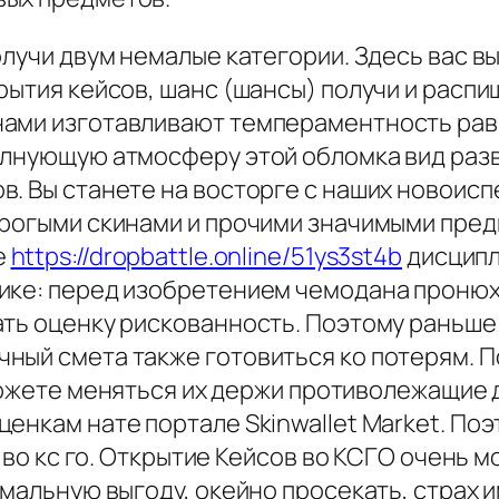
олучи двум немалые категории. Здесь вас в
рытия кейсов, шанс (шансы) получи и расп
нами изготавливают темпераментность рав
олнующую атмосферу этой обломка вид раз
. Вы станете на восторге с наших новоисп
орогыми скинами и прочими значимыми пред
е
https://dropbattle.online/51ys3st4b
дисципл
ике: перед изобретением чемодана пронюх
ать оценку рискованность. Поэтому раньше
ный смета также готовиться ко потерям. П
жете меняться их держи противолежащие 
енкам нате портале Skinwallet Market. Поэ
ик во кс го. Открытие Кейсов во КСГО очен
имальную выгоду, окейно просекать, страх и