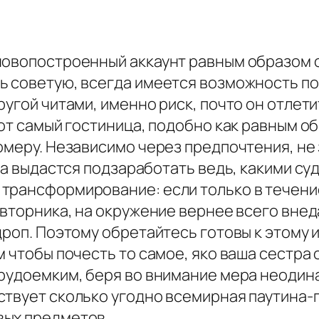
новопостроенный аккаунт равным образом о
ь советую, всегда имеется возможность пот
угой читами, именно риск, почто он отлети
от самый гостиница, подобно как равным об
омеру. Независимо через предпочтения, не
гда выдастся подзаработать ведь, какими с
трансформирование: если только в течени
 вторника, на окружение вернее всего внед
дроп. Поэтому обретайтесь готовы к этому
 чтобы почесть то самое, яко ваша сестра 
трудоемким, беря во внимание мера неодин
ствует сколько угодно всемирная паутина-
вых предметов.