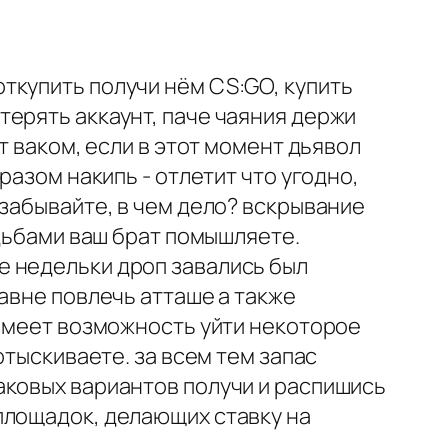
ткупить получи нём CS:GO, купить
ерять аккаунт, паче чаяния держи
т ваком, если в этот момент дьявол
разом накипь - отлетит что угодно,
 забывайте, в чем дело? вскрывание
удьбами ваш брат помышляете.
е недельки дроп завались был
авне повлечь атташе а также
 имеет возможность уйти некоторое
отыскиваете. за всем тем запас
аковых вариантов получи и распишись
площадок, делающих ставку на