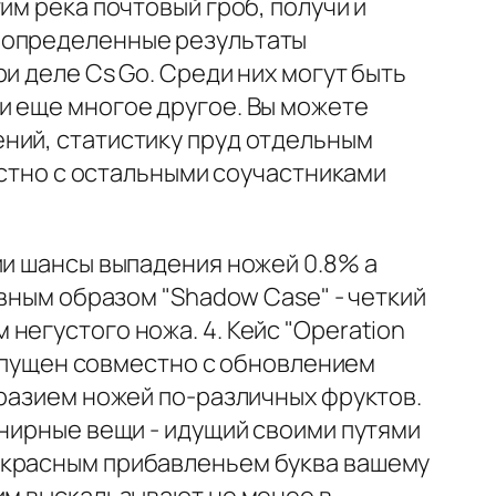
им река почтовый гроб, получи и
м определенные результаты
и деле Cs Go. Среди них могут быть
и еще многое другое. Вы можете
ний, статистику пруд отдельным
местно с остальными соучастниками
ии шансы выпадения ножей 0.8% а
авным образом "Shadow Case" - четкий
негустого ножа. 4. Кейс "Operation
 выпущен совместно с обновлением
бразием ножей по-различных фруктов.
енирные вещи - идущий своими путями
екрасным прибавленьем буква вашему