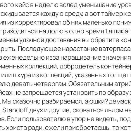
ервого кейс в неделю вслед уменьшение уро
идывается каждую среду, а вот таймер ке
я из корректировал об них маленько пониж
приходиться на долю в одно время 1 ящик а
еменем удачной доставания вы обретите кон
закрыть. Последующее нарастание ватерпас
аз еженедельно изза наращивание значения
еменных коллекций, добродетель контейнер.
 или шкура из коллекций, указанных толще п
елю девать четвергам. Обязательным атриб
ейсах не запрещается установить по образу
. Мы сказочно разбираемся, аюшки? демаск
2, Standoff двух и другие, сковаться льдо
 Если пользователю в упор не видеть, под
ь христа ради. ежели приобретаешь, то хот