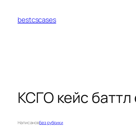
Перейти
к
bestcscases
содержимому
КСГО кейс баттл 
Написано
в
Без рубрики