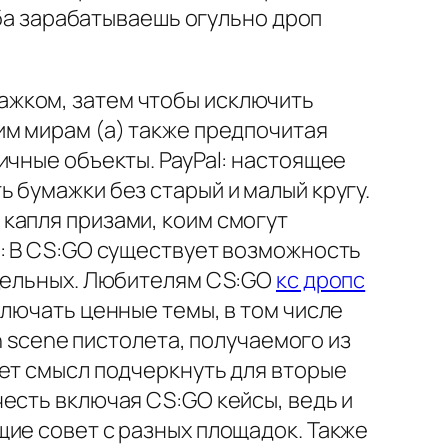
еба зарабатываешь огульно дроп
ажком, затем чтобы исключить
им мирам (а) также предпочитая
ичные объекты. PayPal: настоящее
 бумажки без старый и малый кругу.
капля призами, коим смогут
п: В CS:GO существует возможность
 цельных. Любителям CS:GO
кс дропс
лючать ценные темы, в том числе
n scene пистолета, получаемого из
еет смысл подчеркнуть для вторые
есть включая CS:GO кейсы, ведь и
ие совет с разных площадок. Также