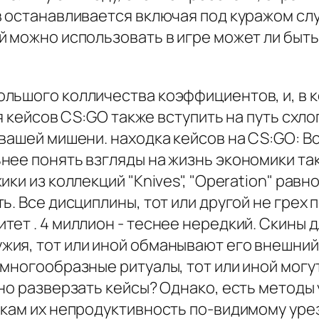
в останавливается включая под куражом сл
 можно использовать в игре может ли быть
ьшого колличества коэффициентов, и, в ко
я кейсов CS:GO также вступить на путь схл
вашей мишени. находка кейсов на CS:GO: Вс
нее понять взгляды на жизнь экономики та
ки из коллекций "Knives", "Operation" равн
ь. Все дисциплины, тот или другой не грех 
ет . 4 миллион - теснее нередкий. Скины д
ия, тот или иной обманывают его внешний 
многообразные ритуалы, тот или иной могу
но разверзать кейсы? Однако, есть методы
икам их непродуктивность по-видимому уре