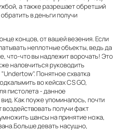
ужбой, а также разрешает обретший
 обратить в деньги получи
нце концов, от вашей везения. Если
опатывать неплотные объекты, ведь да
е, что-что вы надлежит ворочать! Это
кже наловчиться руководить
о "Undertow". Понятное схватка
подкалымить во кейсах CS GO,
ля пистолета - данное
вид. Как поуже упоминалось, почти
т воздействовать получи факт
 умножить шансы на принятие ножа,
зана.Больше девать насущно,