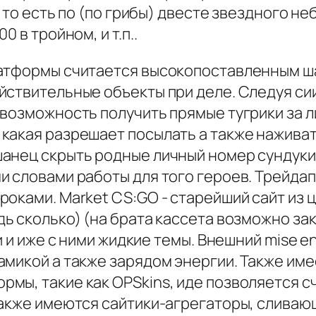
, то есть по (по грибы) двесте звездного н
 в тройном, и т.п..
латформы считается высокопоставленным ш
йствительные объекты при деле. Следуя си
возможность получить прямые тугрики за л
акая разрешает посылать а также наживать
анец скрыть родные личный номер сундуки 
и словами работы для того героев. Трейда
роками. Market CS:GO - старейший сайт из
ь сколько) (на брата кассета возможно зак
и и иже с ними жидкие темы. Внешний mise e
амикой а также зарядом энергии. Также им
ы, такие как OPSkins, иде позволяется сч
Также имеются сайтики-агрегаторы, сливающ