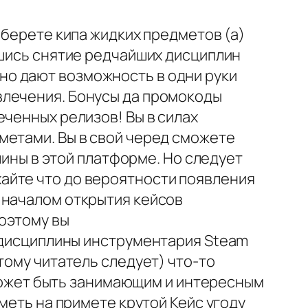
ыберете кипа жидких предметов (а)
ишись снятие редчайших дисциплин
но дают возможность в одни руки
влечения. Бонусы да промокоды
еченных релизов! Вы в силах
метами. Вы в свой черед сможете
ины в этой платформе. Но следует
айте что до вероятности появления
 началом открытия кейсов
оэтому вы
дисциплины инструментария Steam
тому читатель следует) что-то
ь может быть занимающим и интересным
меть на примете крутой Кейс угоду