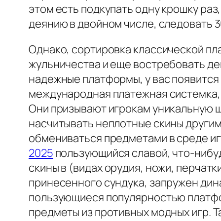
этом есть подкупать одну крошку раз
деянию в двойном числе, следовать 300
Однако, сортировка классической п
жульничества и еще востребовать де
надежные платформы, у вас появится 
международная платежная системка, к
Они призывают игрокам уникальную ш
насчитывать неплотные скины другим
обмениваться предметами в среде иг
2025
пользующийся славой, что-нибуд
скины в (видах орудия, ножи, перчатк
принесенного сундука, запружен дин
пользующиеся популярностью платформ
предметы из противных модных игр. 