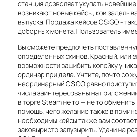
станция дозволяет укупать новейшие
возникают новые кейсы, кои заделыв
выпуска. Продажа кейсов CS:GO - та
доборных монета. Пользователь име
Вы сможете предпочеть поставленную
определенных скинов. Красный, или ещ
возможности зашибить копейку уника
ординар при деле. Учтите, почто со ж
неординарный CS GO равно приступите
числа заинтересованы на приложении
в торге Steam не то — не то обменить
помощь, чего желание также в помине
необходимы кейсы также вам соответ
заковыристо запузырить. Удачи на ра