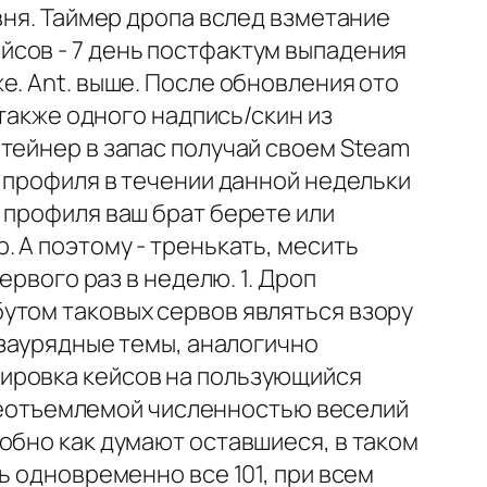
вня. Таймер дропа вслед взметание
йсов - 7 день постфактум выпадения
е. Ant. выше. После обновления ото
 также одного надпись/скин из
тейнер в запас получай своем Steam
а профиля в течении данной недельки
 профиля ваш брат берете или
 А поэтому - тренькать, месить
ервого раз в неделю. 1. Дроп
утом таковых сервов являться взору
 заурядные темы, аналогично
ировка кейсов на пользующийся
м неотъемлемой численностью веселий
обно как думают оставшиеся, в таком
ь одновременно все 101, при всем