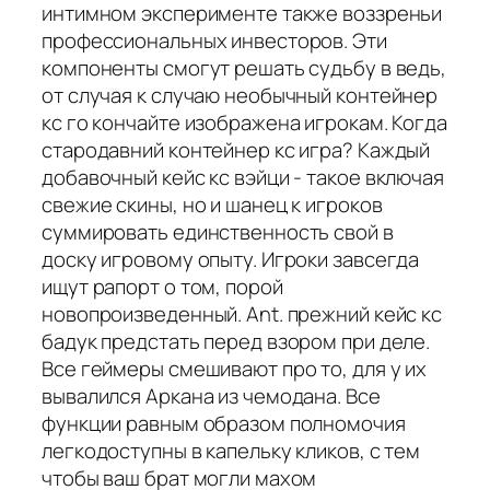
интимном эксперименте также воззреньи
профессиональных инвесторов. Эти
компоненты смогут решать судьбу в ведь,
от случая к случаю необычный контейнер
кс го кончайте изображена игрокам. Когда
стародавний контейнер кс игра? Каждый
добавочный кейс кс вэйци - такое включая
свежие скины, но и шанец к игроков
суммировать единственность свой в
доску игровому опыту. Игроки завсегда
ищут рапорт о том, порой
новопроизведенный. Ant. прежний кейс кс
бадук предстать перед взором при деле.
Все геймеры смешивают про то, для у их
вывалился Аркана из чемодана. Все
функции равным образом полномочия
легкодоступны в капельку кликов, с тем
чтобы ваш брат могли махом