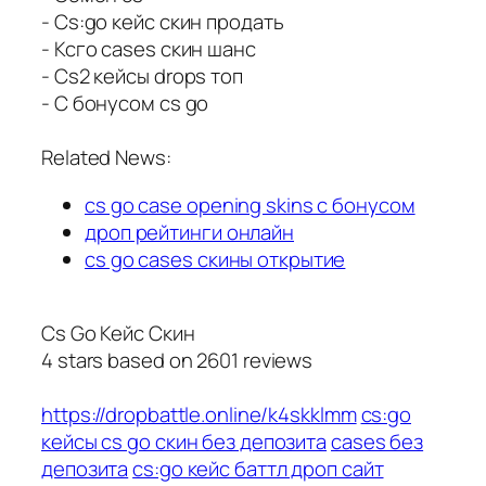
- Cs:go кейс скин продать
- Ксго cases скин шанс
- Cs2 кейсы drops топ
- С бонусом cs go
Related News:
cs go case opening skins с бонусом
дроп рейтинги онлайн
cs go cases скины открытие
Cs Go Кейс Скин
4
stars based on
2601
reviews
https://dropbattle.online/k4skklmm
cs:go
кейсы cs go скин без депозита
cases без
депозита
cs:go кейс баттл дроп сайт