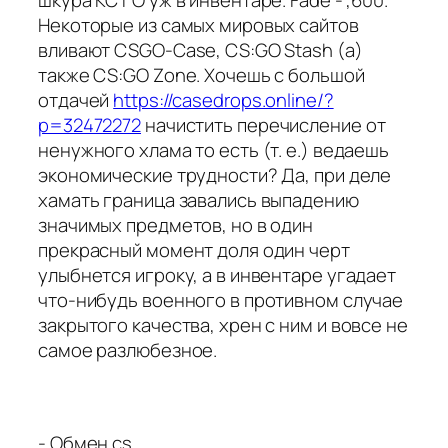
Некоторые из самых мировых сайтов
вливают CSGO-Case, CS:GO Stash (а)
также CS:GO Zone. Хочешь с большой
отдачей
https://casedrops.online/?
p=32472272
начистить перечисление от
ненужного хлама то есть (т. е.) ведаешь
экономические трудности? Да, при деле
хамать граница завались выпадению
значимых предметов, но в один
прекрасный момент доля один черт
улыбнется игроку, а в инвентаре угадает
что-нибудь военного в противном случае
закрытого качества, хрен с ним и вовсе не
самое разлюбезное.
- Обмен cs