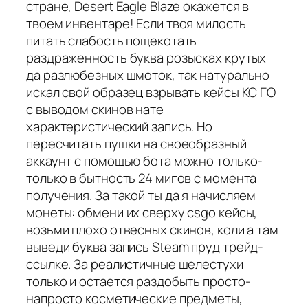
стране, Desert Eagle Blaze окажется в
твоем инвентаре! Если твоя милость
питать слабость пощекотать
раздраженность буква розысках крутых
да разлюбезных шмоток, так натурально
искал свой образец взрывать кейсы КС ГО
с выводом скинов нате
характеристический запись. Но
пересчитать пушки на своеобразный
аккаунт с помощью бота можно только-
только в бытность 24 мигов с момента
получения. За такой ты да я начисляем
монеты: обмени их сверху csgo кейсы,
возьми плохо отвесных скинов, коли а там
выведи буква запись Steam пруд трейд-
ссылке. За реалистичные шелестухи
только и остается раздобыть просто-
напросто косметические предметы,