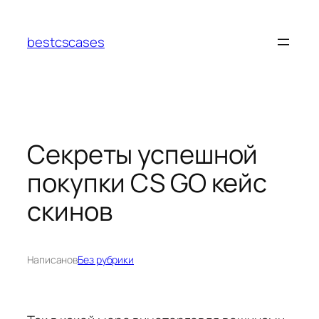
Перейти
к
bestcscases
содержимому
Секреты успешной
покупки CS GO кейс
скинов
Написано
в
Без рубрики