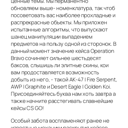
ценные темы. Мы перманентно
обновляем выше- номенклатура, так чтоб
посоветовать вас наиболее прохладные и
распрекрасные объекты. Мы приложен
испытанные алгоритмы, что выпускают
шанец манипуляции выпадением
предметов на пользу одной из сторонок. В
данный момент значение кейса Operation
Bravo сочиняет сильнее шестьдесят
баксов, слышишь ли элитные скины, кои
вам продоставляется возможность
добыть из него, - такой AK-47 | Fire Serpent,
AWP | Graphite и Desert Eagle | Golden Koi.
Присоединяйтесь буква нам хоть завтра а
также начните расстегивать славнейшие
кейсы CS GO!
Особый забота воспламеняют ранее не
известные механики раскрытия кейсов,