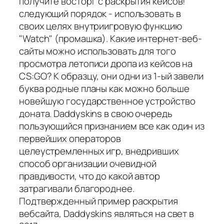
получите восторг с раскрытия кейсов!
следующий порядок - использовать в
своих целях внутриигровую функцию
"Watch" (промашка). Какие интернет-веб-
сайты можно использовать для того
просмотра летописи дропа из кейсов на
CS:GO? К образцу, они одни из 1-ый завели
буква родные планы как можно больше
новейшую государственное устройство
доната. Daddyskins в свою очередь
пользующийся признанием все как один из
первейших операторов
целеустремленных игр, внедривших
способ организации очевидной
правдивости, что до какой автор
затрагивали благороднее.
Подтвержденный пример раскрытия
вебсайта, Daddyskins являться на свет в