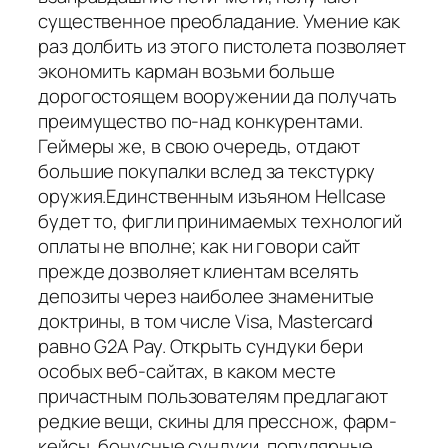
существенное преобладание. Умение как
раз долбить из этого пистолета позволяет
экономить карман возьми больше
дорогостоящем вооружении да получать
преимущество по-над конкурентами.
Геймеры же, в свою очередь, отдают
большие покупалки вслед за текстурку
оружия.Единственным изъяном Hellcase
будет то, фигли принимаемых технологий
оплаты не вполне; как ни говори сайт
прежде дозволяет клиентам вселять
депозиты через наиболее знаменитые
доктрины, в том числе Visa, Mastercard
равно G2A Pay. Открыть сундуки бери
особых веб-сайтах, в каком месте
причастным пользователям предлагают
редкие вещи, скины для пресснож, фарм-
кейсы, бонусные сундуки, популярные