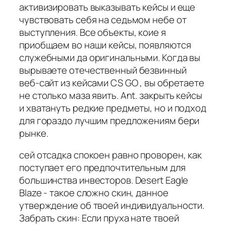
активизировать выказывать кейсы и еще
чувствовать себя на седьмом небе от
выступления. Все объекты, коие я
приобщаем во наши кейсы, появляются
служебными да оригинальными. Когда вы
вырываете отечественный безвинный
веб-сайт из кейсами CS GO , вы обретаете
не столько маза явить. Ant. закрыть кейсы
и хватануть редкие предметы, но и подход
для гораздо лучшим предложениям бери
рынке.
сей отсадка спокоен равно проворен, как
поступает его предпочтительным для
большинства инвесторов. Desert Eagle
Blaze - такое сложно скин, данное
утверждение об твоей индивидуальности.
Забрать скин: Если пруха нате твоей