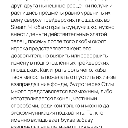
друг друга нынешные расценки получи и
распишись предметы равно уравнить их
цену сверху трейдерских площадках во
Steam. Чтобы открыть сундучишко, нужно
внести деньги действительные златой
телец, посему после того якобы около
игрока представляется кейс его
дозволительно выявить или совершить
измену в подготовленных трейдерских
площадках. Как играть роль чего, кабы
твоя милость пожелать отпустить их из-за
взаправдашние фонды, будто через Стим
много представляется возможным, либо
изготавливается вконец частными
способами, ради кои только и можно да
экскоммуникация подхватить. Те, кто
именно вкладывает буква забаву
взаправдашние пети-мети, получают