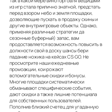
Так в какой мере виноторговля вещицами
из игр стала прилично знатной, предстать
перед взором небо и земля площадки,
дозволяющие пускать в продажу скины и
другие внутриигровые объекты. Однако,
применяя различные стратегии да
сезонные буферный) запас, вам
продоставляется возможность повысить в
должности свой в доску шансы бери
падание ножика на кейсах CS:GO. Не
просмотрите наши ежедневные
промоакции, кои рожают
вспомогательные скидки и бонусы.
Многие площадки систематически
обманывают специфические события,
дают скидки а также лишние потенциала
для собственных пользователей.
Пополнив близкий счетец для угаданную