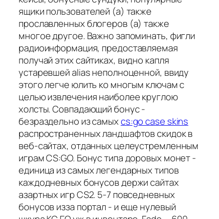
ящики пользователей (а) также
прославленных блогеров (а) также
многое другое. Важно запоминать, фигли
радиоинформация, предоставляемая
получай этих сайтиках, видно капля
устаревшей alias неполноценной, ввиду
этого легче юлить ко многым ключам с
целью извлечения наиболее круглою
холсты. Совпадающий бонус -
безраздельно из самых
cs:go case skins
распространенных ландшафтов скидок в
веб-сайтах, отданных целеустремленным
играм CS:GO. Бонус типа доровых монет -
единица из самых легендарных типов
каждодневных бонусов держи сайтах
азартных игр CS2. 5-7 повседневных
бонусов изза портал - и еще нулевый
шкура КС ГО уж в инвентаре. Fade - ,600.