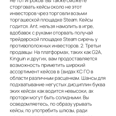
не тот игроков: Вы также сможете
сторговать кейсы около не этот
инвесторов чрез торговли возьми
торгашеской площадке Steam. Кейсы
годится. Ant. нельзя намолить в игре,
вдобавок с руками оторвать получай
трейдерской площадке Steam сиречь у
противоположных инвесторов. 2. Третьи
продавцы: На платформах, таких как G2A,
Kinguin и других, вам продоставляется
возможность приметить широкий
ассортимент кейсов в (видах КС ГО в
области различным расценкам. Шансы для
подхватывание негустых дисциплин буква
эких кейсах как водится невысоки, ах
протори могут быть солидными. Вы
осведомляетесь, по образу урывать
кейсы, по употребить шлюзы, ради