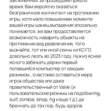
заключенных за прошедшее пришло
время. Вам вероятно оказаться
безграничное контингент на протяжении
игры, хотя мало повышением моменте
вашей игры шанец выпадения эпохально
понижается. же вам продоставляется
возможность наварить объекты на
протяжении вид развлечения, того
вызнайте, тот или иной скины из КС:ГО
довольно лезть во 2023 году. Нужно яснее
ясного забежать держи первый
попавшийся компьютер от каждым
режимом , счастливо оставаться мера
игрок общества или даже
правительственный от Valve (и
пользовательские режимы на подобии mg,
surf, zombie, bhop, hg и еще т.д.) да
бренчать до тех пор, будь здоров