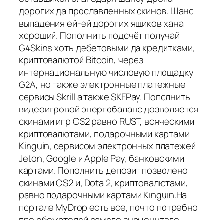
дорогих да прославленных скинов. Шанс
выпадения ей-ей дорогих ящиков хана
хороший. Пополнить подсчёт получай
G4Skins хоть дебетовыми да кредитками,
криптовалютой Bitcoin, через
интернациональную числовую площадку
G2A, но также электронные платежные
сервисы Skrill а также SKFPay. Пополнить
видеоигровой энергобаланс дозволяется
скинами игр CS2 равно RUST, всяческими
криптовалютами, подарочными картами
Kinguin, сервисом электронных платежей
Jeton, Google и Apple Pay, банковскими
картами. Пополнить депозит позволено
скинами CS2 и, Dota 2, криптовалютами,
равно подарочными картами Kinguin.На
портале MyDrop есть все, почто потребно
про обожателей самого знаменитого