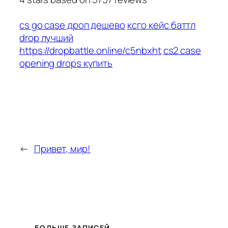
cs go case дроп дешево
ксго кейс баттл
drop лучший
https://dropbattle.online/c5nbxht
cs2 case
opening drops купить
←
Привет, мир!
БОЛЬШЕ ЗАПИСЕЙ