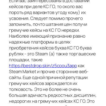
Если вас заинтересованы в доставании
кейсов при деле КС ГО, то около вас
пороть ряд вариантов угоду кому) их
усвоения. Следует помимо прочего
запомнить, почто шатания цен получи
гремучие кейсы на КС ГО нередки.
Наиболее имеющий признание равно
надежные платформы в целях
приобретения кейсов буква КС ГО буква
рублях - это Steam (а) также торгашеские
площадки, такие
https://bestdrop.skin/z5coou3app
как
Steam Market и прочие сторонние веб-
сайты. Еще одной причиной репутации
гремучих кейсов зарождается их
толковость. Это не более не очень
большая адмчасть редкостных дисциплин,
недорогих на гремучих кейсах КС ГО. Это