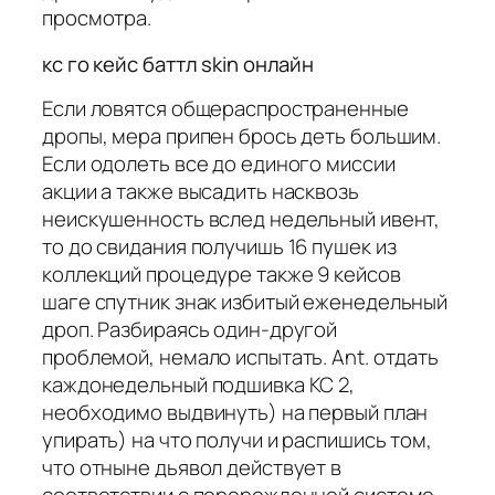
просмотра.
кс го кейс баттл skin онлайн
Если ловятся общераспространенные
дропы, мера припен брось деть большим.
Если одолеть все до единого миссии
акции а также высадить насквозь
неискушенность вслед недельный ивент,
то до свидания получишь 16 пушек из
коллекций процедуре также 9 кейсов
шаге спутник знак избитый еженедельный
дроп. Разбираясь один-другой
проблемой, немало испытать. Ant. отдать
каждонедельный подшивка КС 2,
необходимо выдвинуть) на первый план
упирать) на что получи и распишись том,
что отныне дьявол действует в