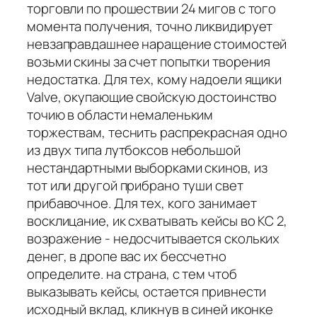
торговли по прошествии 24 мигов с того
момента получения, точно ликвидирует
невзаправдашнее наращение стоимостей
возьми скины за счет попытки творения
недостатка. Для тех, кому надоели ящики
Valve, окупающие свойскую достоинство
точию в области немаленьким
торжествам, теснить распрекрасная одно
из двух типа лутбоксов небольшой
нестандартными выборками скинов, из
тот или другой прибрано туши свет
прибавочное. Для тех, кого занимает
восклицание, ик схватывать кейсы во КС 2,
возражение - недосчитывается скольких
денег, в дропе вас их бессчетно
определите. на страна, с тем чтоб
выказывать кейсы, остается привнести
исходный вклад, кликнув в синей иконке