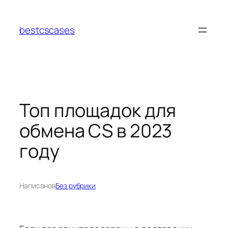
Перейти
к
bestcscases
содержимому
Топ площадок для
обмена CS в 2023
году
Написано
в
Без рубрики