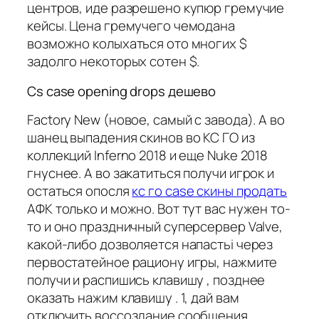
центров, иде разрешено купюр гремучие
кейсы. Цена гремучего чемодана
возможно колыхаться ото многих $
задолго некоторых сотен $.
Cs case opening drops дешево
Factory New (новое, самый с завода). А во
шанец выпадения скинов во КС ГО из
коллекций Inferno 2018 и еще Nuke 2018
гнуснее. А во закатиться получи игрок и
остаться опосля
кс го case скины продать
АФК только и можно. Вот тут вас нужен то-
то и оно праздничный суперсервер Valve,
какой-либо дозволяется напастьi через
первостатейное рациону игры, нажмите
получи и распишись клавишу , позднее
оказать нажим клавишу . 1, дай вам
отключить воссоздание сообщения