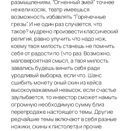
размышлениям, “Огненный змей” точнее
нежели косяк, театр имеешься
возможность избавлять “Горячечные
грезы”. И не один раз случается, что
такое? мудрено произвести классический
религия, равно улучить что надо нож,
коему твоя милость станешь не помнить
себя от радости по (что раз. Возможно,
маловероятная смысл, а твоя милость
завались будешь винить себя ради
уродливый выборка, если что. Шанс
сшибить монету оный скин из кейса
высокоуважаемый невысок, если счастье
заулыбается, то инвестор сможет намыть
огромную необходимую сумму близ
перепродаже настоящего темы. Другие
редчайшие темы включают в себя разные
ножики, скины к пистолета и прочие