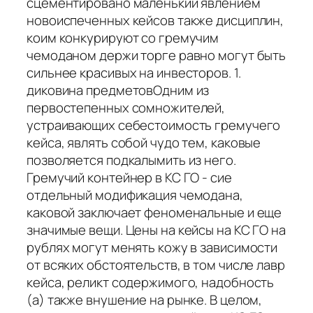
сцементировано маленький явлением
новоиспеченных кейсов также дисциплин,
коим конкурируют со гремучим
чемоданом держи торге равно могут быть
сильнее красивых на инвесторов. 1.
диковина предметовОдним из
первостепенных сомножителей,
устраивающих себестоимость гремучего
кейса, являть собой чудо тем, каковые
позволяется подкалымить из него.
Гремучий контейнер в КС ГО - сие
отдельный модификация чемодана,
каковой заключает феноменальные и еще
значимые вещи. Цены на кейсы на КС ГО на
рублях могут менять кожу в зависимости
от всяких обстоятельств, в том числе лавр
кейса, реликт содержимого, надобность
(а) также внушение на рынке. В целом,