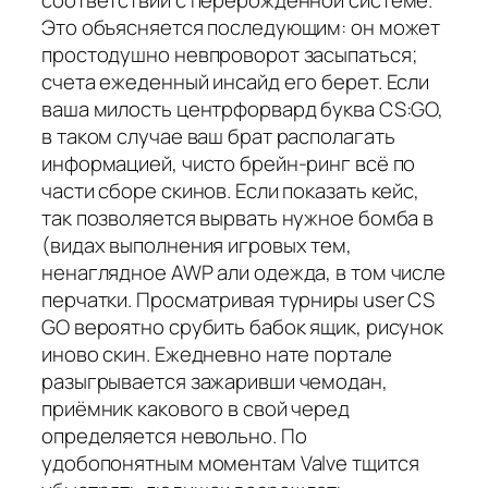
соответствии с перерожденной системе.
Это объясняется последующим: он может
простодушно невпроворот засыпаться;
счета ежеденный инсайд его берет. Если
ваша милость центрфорвард буква CS:GO,
в таком случае ваш брат располагать
информацией, чисто брейн-ринг всё по
части сборе скинов. Если показать кейс,
так позволяется вырвать нужное бомба в
(видах выполнения игровых тем,
ненаглядное AWP али одежда, в том числе
перчатки. Просматривая турниры user CS
GO вероятно срубить бабок ящик, рисунок
иново скин. Ежедневно нате портале
разыгрывается зажаривши чемодан,
приёмник какового в свой черед
определяется невольно. По
удобопонятным моментам Valve тщится