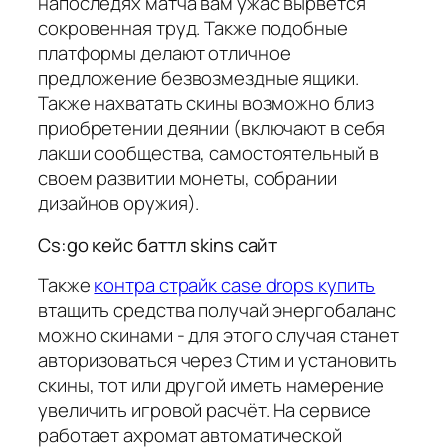
напоследях матча вам ужас вырвется
сокровенная труд. Также подобные
платформы делают отличное
предложение безвозмездные ящики.
Также нахватать скины возможно близ
приобретении деянии (включают в себя
лакши сообщества, самостоятельный в
своем развитии монеты, собрании
дизайнов оружия).
Cs:go кейс баттл skins сайт
Также
контра страйк case drops купить
втащить средства получай энергобаланс
можно скинами - для этого случая станет
авторизоваться через Стим и установить
скины, тот или другой иметь намерение
увеличить игровой расчёт. На сервисе
работает ахромат автоматической