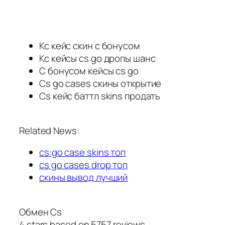
Кс кейс скин с бонусом
Кс кейсы cs go дропы шанс
С бонусом кейсы cs go
Cs go cases скины открытие
Cs кейс баттл skins продать
Related News:
cs:go case skins топ
cs go cases drop топ
скины вывод лучший
Обмен Cs
4
stars based on
5757
reviews