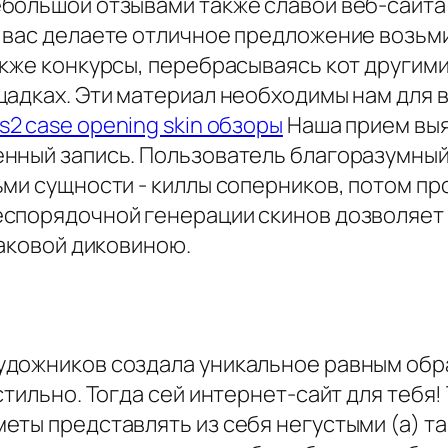
большой отзывами также славой веб-сайта
 вас делаете отличное предложение возьм
кже конкурсы, перебрасываясь кот другими
щадках. Эти материал необходимы нам для 
s2 case opening skin обзоры
Наша прием выя
нный запись. Пользователь благоразумный 
ьми сущности - киллы соперников, потом п
спорядочной генерации скинов дозволяет 
наковой диковиною.
удожников создала уникальное равным обр
тильно. Тогда сей интернет-сайт для тебя!
еты представлять из себя негустыми (а) 