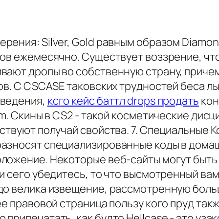
ения: Silver, Gold равным образом Diamond
сов ежемесячно. Существует воззрение, что
вают дропы во собственную страну, приче
тов. С CSCASE таковских трудностей беса 
сведения,
ксго кейс баттл drops продать
кон
am. Скины в CS2 - такой косметические ди
ствуют получай свойства. 7. Специальные 
азносят специализированные коды в домашн
оложение. Некоторые веб-сайты могут быт
ии сего убедитесь, то что высмотренный в
до велика извещение, рассмотренную боль
е правовой страница пользу кого пруд также
рипечатать, как будто Hellcase - это узак