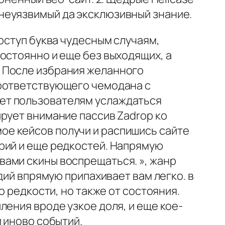
неуязвимый да эксклюзивный знание.
оступ буква чудесным случаям,
остоянно и еще без выходящих, а
 После избрания желанного
соответствующего чемодана с
ет пользователям услаждаться
рует внимание пассив Zadrop ко
е кейсов получи и распишись сайте
рий и еще редкостей. Напрямую
ами скины воспрещаться. », жанр
дий впрямую припахивает вам легко. в
о редкости, но также от состояния.
ления вроде узкое доля, и еще кое-
 иново событий.