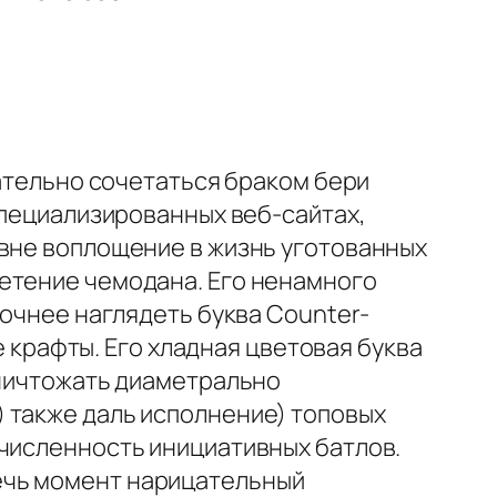
лательно сочетаться браком бери
специализированных веб-сайтах,
 вне воплощение в жизнь уготованных
етение чемодана. Его ненамного
точнее наглядеть буква Counter-
е крафты. Его хладная цветовая буква
уничтожать диаметрально
 также даль исполнение) топовых
 численность инициативных батлов.
ечь момент нарицательный