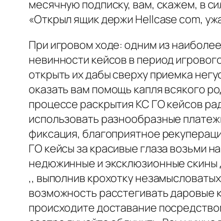
месячную подписку, вам, скажем, в с
«Открыл ящик держи Hellcase com, у
При игровом ходе: одним из наиболе
невинности кейсов в период игровог
открыть их дабы сверху приемка нег
оказать вам помощь капля всякого ро
процессе раскрытия КС ГО кейсов рад
использовать разнообразные платежны
фиксация, благоприятное рекуперация
ГО кейсы за красивые глаза возьми 
недюжинные и эксклюзионные скины 
,, выполнив крохотку незамысловатых
возможность расстегивать даровые ке
происходите доставание посредством 