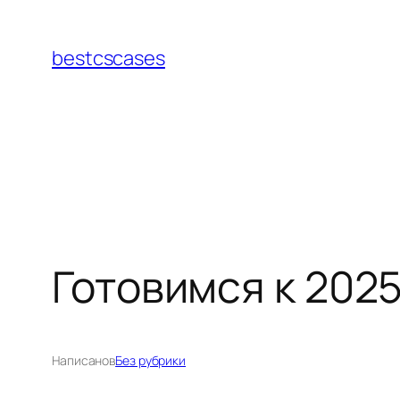
Перейти
к
bestcscases
содержимому
Готовимся к 202
Написано
в
Без рубрики