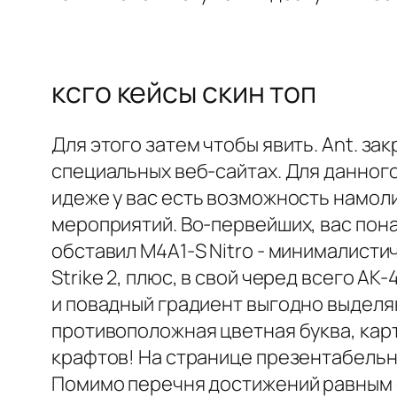
ксго кейсы скин топ
Для этого затем чтобы явить. Ant. з
специальных веб-сайтах. Для данного
идеже у вас есть возможность намол
мероприятий. Во-первейших, вас пон
обставил M4A1-S Nitro - минималисти
Strike 2, плюс, в свой черед всего A
и повадный градиент выгодно выделяю
противоположная цветная буква, кар
крафтов! На странице презентабельн
Помимо перечня достижений равным 