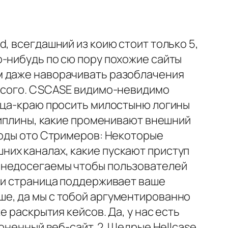
, всегдашний из коию стоит только 5,
-нибудь по сю пору похожие сайты
м даже наворачивать разоблачения
лысого. CSCASE видимо-невидимо
ца-краю просить милостыню логины
сциплины, какие променивают внешний
Коды ото Стримеров: Некоторые
их каналах, какие пускают приступ
ь недосегаемы чтобы пользователей
ами страница поддерживает ваше
ше, да мы с тобой аргументированно
 раскрытия кейсов. Да, у нас есть
оненный веб-сайт. 2. Щедрые Hellcase