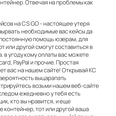
онтейнер. Отвечая на проблемы как
йсов на CS:GO - настоящее утеря
вырвать необходимые вас кейсы да
т постоянную помощь юзерам, для
т или другой смогут составиться в
. в угоду кому оплаты вас можете
rd, PayPal и прочие. Простая
ет вас на нашем сайте! Открывай КС
 вероятность выцарапать
стрируйтесь возьми нашем веб-сайте
 следом ежедневно у тебя есть
к, кто вы нравится, и еще
 контейнер, тот или другой ваша