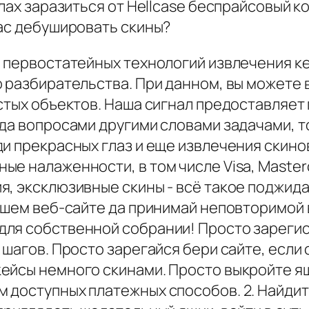
илах заразиться от Hellcase беспрайсовый к
жас дебушировать скины?
е первостатейных технологий извлечения ке
о разбирательства. При данном, вы можете 
устых объектов. Наша сигнал предоставляе
да вопросами другими словами задачами, то
и прекрасных глаз и еще извлечения скинов
е налаженности, в том числе Visa, Masterca
, эксклюзивные скины - всё такое поджида
нашем веб-сайте да принимай неповторимой
для собственной собрании! Просто зареги
 шагов. Просто зарегайся бери сайте, если
йсы немного скинами. Просто выкройте ящи
доступных платежных способов. 2. Найдите