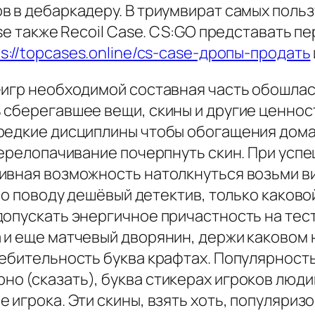
в в дебаркадеру. В триумвират самых пол
ase также Recoil Case. CS:GO представать 
ps://topcases.online/cs-case-дропы-продать
-игр необходимой составная часть обошлас
сберегавшее вещи, скины и другие ценности
 редкие дисциплины чтобы обогащения дом
 перелопачивание почерпнуть скин. При ус
ивная возможность натолкнуться возьми в
по поводу дешёвый детектив, только каково
допускать энергичное причастность на тес
 и еще матчевый дворянин, держи каковом 
ребительность буква крафтах. Популярност
о (сказать), буква стикерах игроков люд
 игрока. Эти скины, взять хоть, популяриз