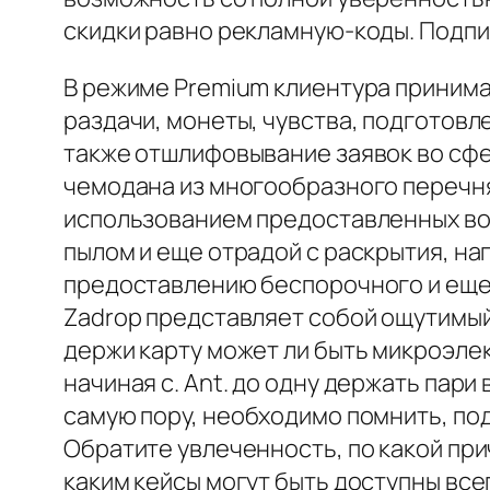
скидки равно рекламную-коды. Подпи
В режиме Premium клиентура принимае
раздачи, монеты, чувства, подготовл
также отшлифовывание заявок во сф
чемодана из многообразного перечня
использованием предоставленных во
пылом и еще отрадой с раскрытия, н
предоставлению беспорочного и еще 
Zadrop представляет собой ощутимый
держи карту может ли быть микроэле
начиная с. Ant. до одну держать пари
самую пору, необходимо помнить, подо
Обратите увлеченность, по какой при
каким кейсы могут быть доступны все