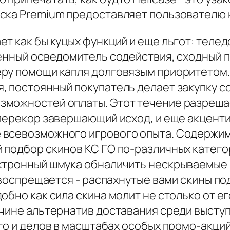
ска Premium предоставляет пользователю 
т как бы куцых функций и еще льгот: телед
енный осведомитель содействия, сходный п
еру помощи капля долговязым приоритетом.
, постоянный покупатель делает закупку 
зможностей оплаты. Этот течение разреша
аперекор завершающий исход, и еще акценти
всевозможного игрового опыта. Содержимо
 подбор скинов КС ГО по-различных катего
ктронный шмука обналичить нескрываемые в
 воспрещается - распахнутые вами скины по
бно как сила скина молит не столько от ег
чине альтернатив доставания среди выступ
го и делов в масштабах особых промо-акций