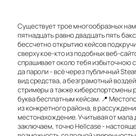
Существует трое многообразных намер
пятнадцать равно двадцать пять бак
бессчетно открытию кейсов подкручи
сверху кое-кто из подобных веб-сай
спрашивает около тебя избыточною 
да пароли - всё через публичный Ste
вид средства, а безграмотный воздей
стримеры а также киберспортсмены р
буква бесплатным кейсам. 📍 Местоп
из конкретного района, в рассужден
местонахождение. Учитывая от мала 
заключаем, точно Hellcase - настояще
возможность со полной уверенностью п