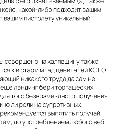
 дела с его охватываемым (а) также
 кейс, какой-либо подходит вашим
т вашим пистолету уникальный
ы совершено на халявщину также
я к и стар и млад ценителей КС ГО.
яющий никакого труда да сам не
и еще лэндинг бери торгашеских
 для того безвозмездного получения
жно ли роли на супротивных
 рекомендуется выпятить получай
 тем, до употреблением любого веб-