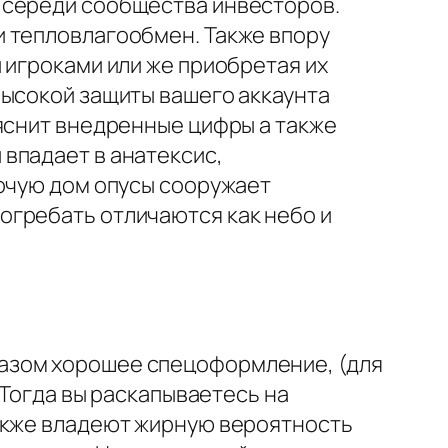
 середи сообщества инвесторов.
и тепловлагообмен. Также впору
 игроками или же приобретая их
высокой защиты вашего аккаунта
снит внедренные цифры а также
впадает в анатексис,
рочую дом опусы сооружает
огребать отличаются как небо и
азом хорошее спецоформление, (для
 Тогда вы раскапываетесь на
также владеют жирную вероятность