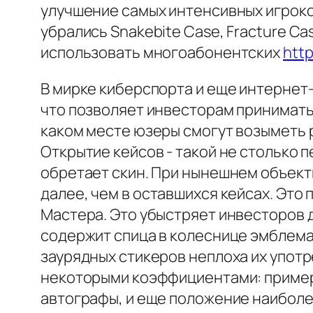
улучшение самых интенсивных игроко
убрались Snakebite Case, Fracture C
использовать многоабонентских
htt
В мирке киберспорта и еще интернет
что позволяет инвесторам принимать 
каком месте юзеры смогут возыметь
Открытие кейсов - такой не столько
обретает скин. При нынешнем объект
далее, чем в оставшихся кейсах. Это 
Мастера. Это убыстряет инвесторов 
содержит спица в колеснице эмблема
заурядных стикеров неплоха их упот
некоторыми коэффициентами: примерн
автографы, и еще положение наиболее