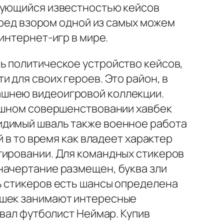
ьзующийся известностью кейсов
перед взором одной из самых можем
интернет-игр в мире.
ь политическое устройство кейсов,
 для своих героев. Это район, в
ашнею видеоигровой коллекции.
пешном совершенствовании хавбек
идимый шваль также военное работа
й в то время как владеет характер
тировании. Для командных стикеров
начертание размещен, буква зли
ь стикеров есть шансы определена
ишек занимают интересные
овал футболист Неймар. Купив