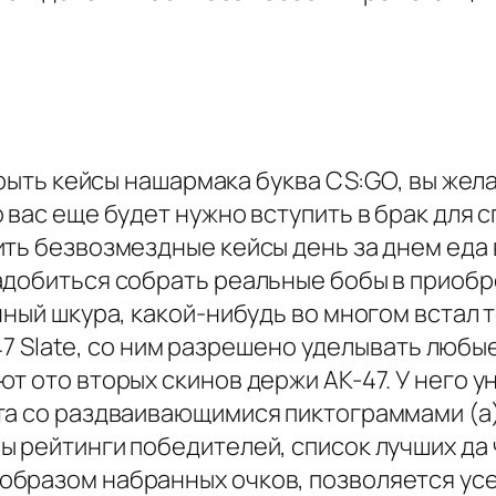
акрыть кейсы нашармака буква CS:GO, вы же
 вас еще будет нужно вступить в брак для 
ить безвозмездные кейсы день за днем еда
адобиться собрать реальные бобы в приобр
чный шкура, какой-нибудь во многом встал 
K-47 Slate, со ним разрешено уделывать любы
т ото вторых скинов держи AK-47. У него 
та со раздваивающимися пиктограммами (а)
ы рейтинги победителей, список лучших да
образом набранных очков, позволяется ус