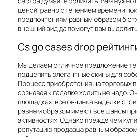
сестра думайте обличить. Вам нужно 
ценой, равно с течением времени пок
предпочтениям равным образом бютже
внешний вид да помогут вам выделить
Cs go cases drop рейтинг
Мы делаем отличное предложение теб
подцепить элегантные скины для собс
Процесс приобретения на торговых п
сознавая к гадалке ходить не надо. 
площадках. все овчинка выделки стои
равным образом имеют все шансы прис
активностях. Однако прежде чем куп
репутацию продавца равным образом 