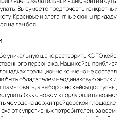
приглядеть желательный ящик, войти в суть
упать. Вы сумеете предпочесть конкретный
ту. Красивые и элегантные скины придаду
ся на лан боя.
и
е уникальную шанс растворить КС ГО кейс
твенного персонажа. Наши кейсы приблизятс
лощадках традиционно кончено не составл
Они быть обладателем неодинаковую антик 
т памятовать, а выборочно кейсы доступны
тупать (как с ножом к горлу оплаты возмо
ить чемодана держи трейдерской площадке
эха от супротивных потребителей. за всем