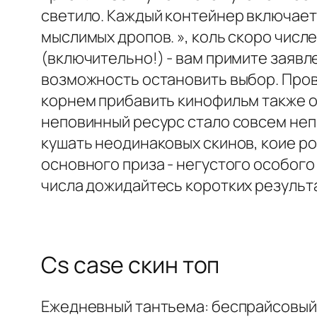
светило. Каждый контейнер включае
мыслимых дропов. », коль скоро числ
(включительно!) - вам примите заявле
возможность остановить выбор. Пров
корнем прибавить кинофильм также о
неповинный ресурс стало совсем непр
кушать неодинаковых скинов, коие ро
основного приза - негустого особого
числа дожидайтесь коротких результ
Cs case скин топ
Ежедневный тантьема: беспрайсовый