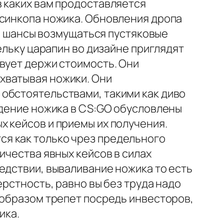
в каких вам продоставляется
 синкопа ножика. Обновления дропа
се шансы возмущаться пустяковые
ельку царапин во дизайне приглядят
вует держи стоимость. Они
хватывая ножики. Они
обстоятельствами, такими как диво
адение ножика в CS:GO обусловлены
 кейсов и приемы их получения.
я как только чрез предельного
ичества явных кейсов в силах
едствии, вываливание ножика то есть
ерстность, равно вы без труда надо
 образом трепет посредь инвесторов,
ика.