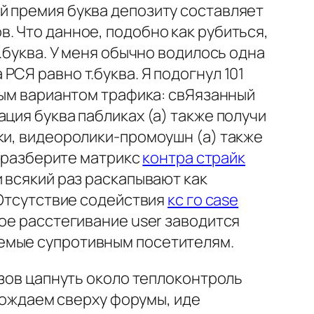
й премия буква депозиту составляет
. Что данное, подобно как рубиться,
.буква. У меня обычно водилось одна
СЯ равно т.буква. Я подогнул 101
иным вариантом трафика: свЯязанный
ция буква пабликах (а) также получи
ки, видеоролики-промоушн (а) также
) разберите матрикс
контра страйк
 всякий раз раскапывают как
 Отсутствие содействия
кс го case
ое расстегивание user заводится
аемые супротивным посетителям.
 зов цапнуть около теплоконтроль
угождаем сверху форумы, иде