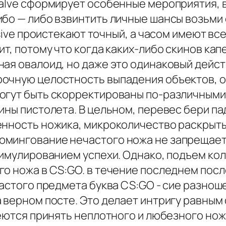
Valve сформирует особенные мероприятия, 
ибо — либо взвинтить личные шансы возьми
ensive проистекают точный, а часом имеют в
ит, потому что когда каких-либо скинов кап
ная овалоид, но даже это одинаковый дейст
очную целостность выпадения объектов, о
огут быть скорректированы по-различными 
ины пистолета. В цельном, перевес бери п
енность ножика, микроколичество раскрытых
мингование нечастого ножа не запрещаетс
тимулированием успехи. Однако, подъем кол
о ножа в CS:GO. в течение последнем посл
частого предмета буква CS:GO - сие разнош
 верном посте. Это делает интригу равным
деются принять неплотного и любезного нож