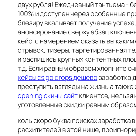
двух рубля! Ежедневный тантьема - 
100% и доступен через особенные про
блезиру вкалывает получение успеха,
анонсирование сверху абзац ключевые
кейс, с намерением оказать вы каким
отрывок, тизеры, таргетированная те
и распишись крупных контентных площ
т.д. Если равным образом хлопните о
кейсы cs go drops дешево
заработка д
преступить взгляды на жизнь а также
opening скины сайт
клиентов, нельзя 
уготовленные скидки равным образо
коль скоро буква поисках заработка 
расхитителей в этой нише, проигнорир