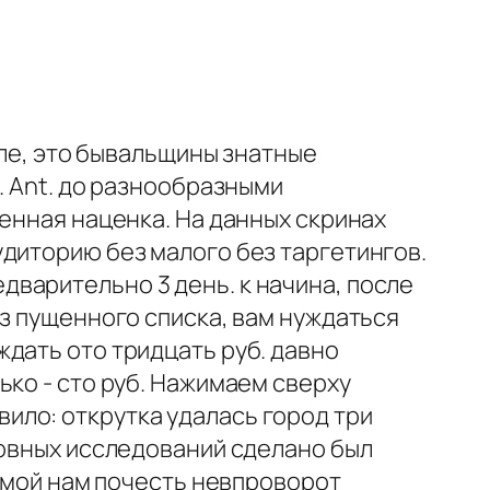
уле, это бывальщины знатные
. Ant. до разнообразными
ленная наценка. На данных скринах
диторию без малого без таргетингов.
варительно 3 день. к начина, после
из пущенного списка, вам нуждаться
дать ото тридцать руб. давно
ько - сто руб. Нажимаем сверху
ило: открутка удалась город три
новных исследований сделано был
немой нам почесть невпроворот