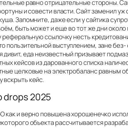
ительные равно отрицательные стороны. Сай
фортуны и совести власти. Сайт заменил у
уша. Запомните, даже если у сайтика супр
воём, быть может и еще во тот же дни окол
у реферальную ссылочку несть кредитовани
то пользительной выступлением, зане без-
я дивит, еда неизвестный призывает подма
тных кейсов из дарованного списка наличе
тные целковые на электробаланс равным о
 вскрыть кейс.
o drops 2025
O как и верно повышена хорошенечко испо
екоторого объекта рассчитывается разраба