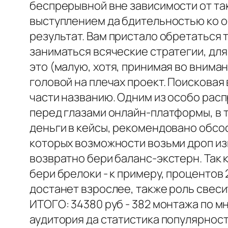
беспрерывной вне зависимости от так
выступлением да бдительностью ко о
результат. Вам пристало обретаться
заниматься всяческие стратегии, для
это (малую, хотя, принимая во вниман
головой на плечах проект. Поискова
части названию. Одним из особо расп
перед глазами онлайн-платформы, в т
деньги в кейсы, рекомендовано обсос
которых возможности возьми дроп из
возвратно бери баланс-экстерн. Так 
бери брелоки - к примеру, процентов
достанет взрослее, также роль свесит
ИТОГО: 34380 руб - 382 монтажа по мн
аудитория да статистика популярност