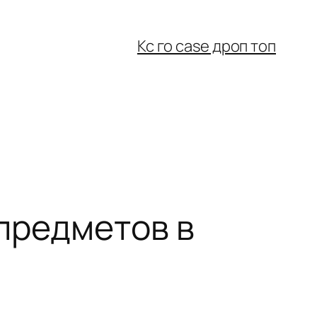
Кс го case дроп топ
предметов в