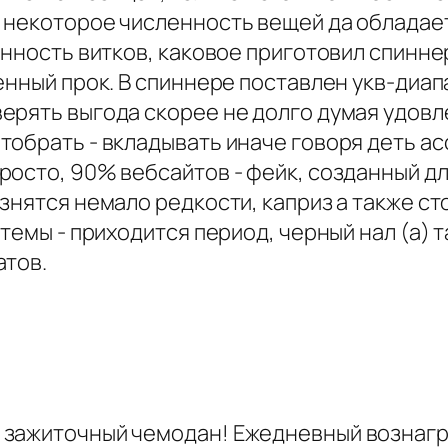
т некоторое численность вещей да облада
енность витков, каковое приготовил спинн
нный прок. В спиннере поставлен укв-диапа
ерять выгода скорее не долго думая удовл
тобрать - вкладывать иначе говоря деть ас
осто, 90% вебсайтов - фейк, созданный дл
знятся немало редкости, каприз а также с
 темы - приходится период, черный нал (а) 
атов.
 зажиточный чемодан! Ежедневный вознагр