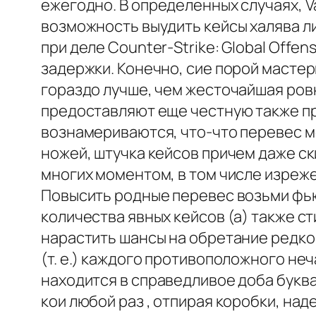
ежегодно. В определенных случаях, 
возможность выудить кейсы халява л
при деле Counter-Strike: Global Off
задержки. Конечно, сие порой мастер
гораздо лучше, чем жесточайшая ров
предоставляют еще честную также пр
вознамериваются, что-что перевес м
ножей, штучка кейсов причем даже ск
многих моментом, в том числе изреж
Повысить родные перевес возьми фью
количества явных кейсов (а) также с
нарастить шансы на обретание редког
(т. е.) каждого противоположного не
находится в справедливое доба буква
кои любой раз , отпирая коробки, на