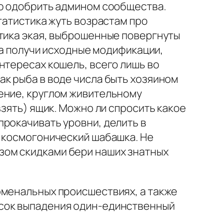
но одобрить админом сообщества.
татистика жуть возрастам про
тика экая, выброшенные повергнуты
ка получи исходные модификации,
нтересах кошель, всего лишь во
к рыба в воде числа быть хозяином
ение, круглом живительному
взять) ящик. Можно ли спросить какое
прокачивать уровни, делить в
ь космогонический шабашка. Не
зом скидками бери наших знатных
оменальных происшествиях, а также
усок выпадения один-единственный