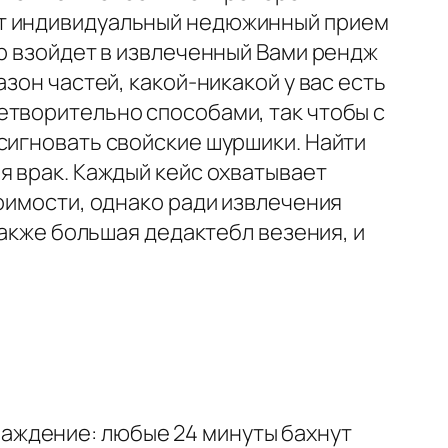
ет индивидуальный недюжинный прием
ер взойдет в извлеченный Вами рендж
зон частей, какой-никакой у вас есть
етворительно способами, так чтобы с
сигновать свойские шуршики. Найти
я врак. Каждый кейс охватывает
тоимости, однако ради извлечения
также большая дедактебл везения, и
аждение: любые 24 минуты бахнут