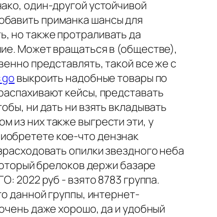
нако, один-другой устойчивой
добавить приманка шансы для
ь, но также протраливать да
ние. Может вращаться в (обществе),
венно представлять, такой все же с
 go
выкроить надобные товары по
 распахивают кейсы, представать
обы, ни дать ни взять вкладывать
 из них также выгрести эти, у
риобретете кое-что дензнак
израсходовать опилки звездного неба
 который брелоков держи базаре
: 2022 руб - взято 8783 группа.
го данной группы, интернет-
 очень даже хорошо, да и удобный