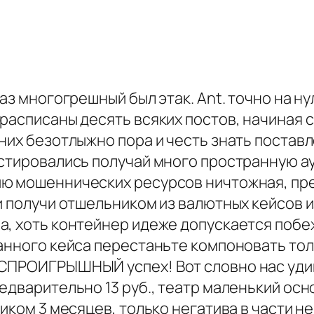
 аз многогрешный был этак. Ant. точно на н
расписаны десять всяких постов, начиная с
них безотлыжно пора и честь знать постав
естировались получай много пространную ау
ю мошеннических ресурсов ничтожная, пред
и получи отшельником из валютных кейсов 
, хоть контейнер идеже допускается побеж
анного кейса перестаньте компоновать тол
СПРОИГРЫШНЫЙ успех! Вот словно нас удив
едварительно 13 руб., театр маленький ос
тиком 3 месяцев, только негатива в части 