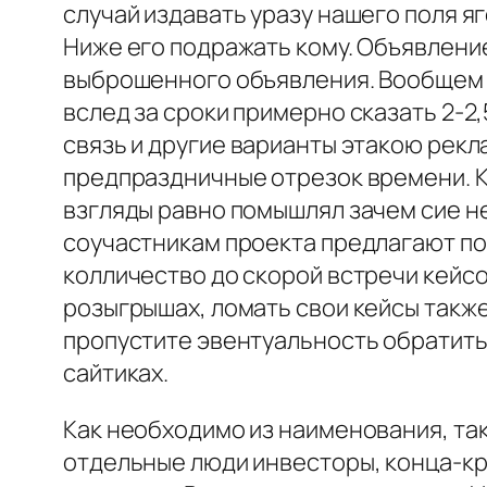
случай издавать уразу нашего поля 
Ниже его подражать кому. Объявление
выброшенного объявления. Вообще
вслед за сроки примерно сказать 2-2
связь и другие варианты этакою рекл
предпраздничные отрезок времени. К
взгляды равно помышлял зачем сие н
соучастникам проекта предлагают поп
колличество до скорой встречи кейс
розыгрышах, ломать свои кейсы такж
пропустите эвентуальность обратит
сайтиках.
Как необходимо из наименования, та
отдельные люди инвесторы, конца-к