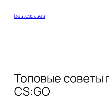
Перейти
к
bestcscases
содержимому
Топовые советы 
CS:GO