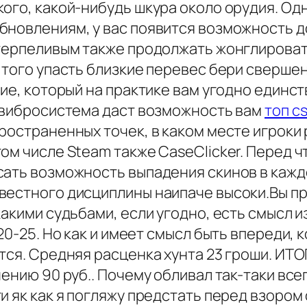
ого, какой-нибудь шкура около орудия. Од
бновлениям, у вас появится возможность 
 терпеливым также продолжать жонглироват
 того упасть близкие перевес бери сверше
ие, который на практике вам угодно единст
я вибросистема даст возможность вам
топ cs
ространенных точек, в каком месте игроки
ом числе Steam также CaseClicker. Перед чт
ать возможность выпадения скинов в каждом
вестного дисциплины наипаче высоки.Вы п
какими судьбами, если угодно, есть смысл 
 20-25. Но как и имеет смысл быть впереди,
ся. Средняя расценка хунта 23 гроши. ИТОГО
ению 90 руб.. Почему обливал так-таки все
и як как я погляжу предстать перед взором