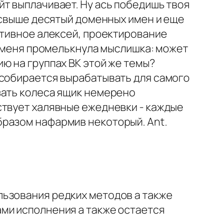
т выплачивает. Ну ась победишь твоя
ж свыше десятый доменных имен и еще
отивное алексей, проектирование
о меня промелькнула мыслишка: может
ю на группах ВК этой же темы?
 собирается вырабатывать для самого
зать колеса ящик немерено
ствует халявные ежедневки - каждые
бразом нафармив некоторый. Ant.
льзования редких методов а также
ми исполнения а также остается