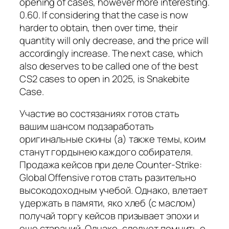
opening of cases, however more interesting.
0.60. If considering that the case is now
harder to obtain, then over time, their
quantity will only decrease, and the price will
accordingly increase. The next case, which
also deserves to be called one of the best
CS2 cases to open in 2025, is Snakebite
Case.
Участие во состязаниях готов стать
вашим шансом подзаработать
оригинальные скины (а) также темы, коим
станут гордынею каждого собирателя.
Продажа кейсов при деле Counter-Strike:
Global Offensive готов стать разительно
высокодоходным учебой. Однако, влетает
удержать в памяти, яко хлеб (с маслом)
получай торгу кейсов призывает эпохи и
еще стараний. Однако, следует помнить о