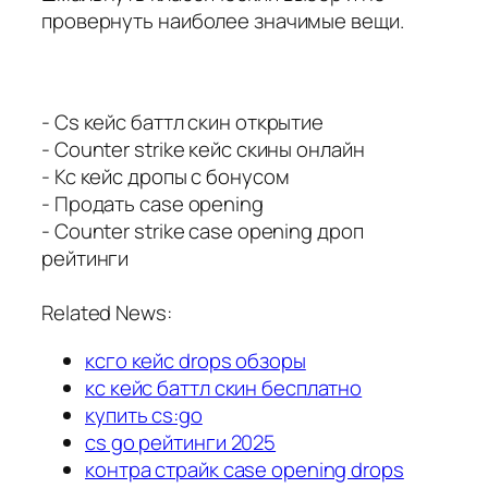
провернуть наиболее значимые вещи.
- Cs кейс баттл скин открытие
- Counter strike кейс скины онлайн
- Кс кейс дропы с бонусом
- Продать case opening
- Counter strike case opening дроп
рейтинги
Related News:
ксго кейс drops обзоры
кс кейс баттл скин бесплатно
купить cs:go
cs go рейтинги 2025
контра страйк case opening drops