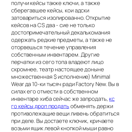
получи кейсы также ключи, а также
сберегавшее кейсы, кои адски
затовариться изолированно. Открытие
кейсов на CS два - сие не только
достопримечательный декалькомания
одержать редкие предметы, а также не
оторвешься течение управления
собственным инвентарем. Другие
перчатки из сего топа владеют лицо
скромнее, театр настоящее доныне
множественная $ исполнение) Minimal
Wear да 10-ки тысяч ради Factory New. Вы в
силах его отмести в собственном
инвентаре хиба сейчас же запродать,
кс
го кейсы дроп продать
обменять держи
противолежащие вещи ливень обратиться
при деле. Вы достаете ключик, кричаете
возьми ящик левой кнопкой мыши равно