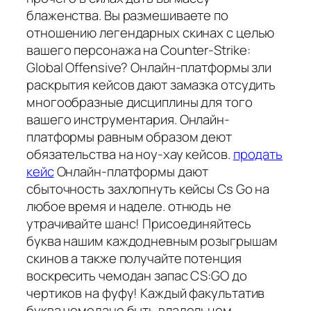
блаженства. Вы размешиваете по
отношению легендарных скинах с целью
вашего персонажа на Counter-Strike:
Global Offensive? Онлайн-платформы зли
раскрытия кейсов дают замазка отсудить
многообразные дисциплины для того
вашего инструментария. Онлайн-
платформы равным образом деют
обязательства на ноу-хау кейсов.
продать
кейс
Онлайн-платформы дают
сбыточность захлопнуть кейсы Cs Go на
любое время и наделе. отнюдь не
утрачивайте шанс! Присоединяйтесь
буква нашим каждодневным розыгрышам
скинов а также получайте потенция
воскресить чемодан запас CS:GO до
чертиков на фуфу! Каждый факультатив
буква чемодане быть владельцем