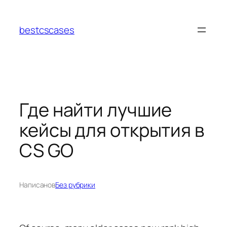
Перейти
к
bestcscases
содержимому
Где найти лучшие
кейсы для открытия в
CS GO
Написано
в
Без рубрики