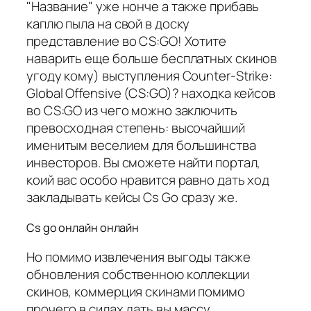
"Название" уже нонче а также прибавь
каплю пыла на свой в доску
представление во CS:GO! Хотите
наварить еще больше бесплатных скинов
угоду кому) выступления Counter-Strike:
Global Offensive (CS:GO)? находка кейсов
во CS:GO из чего можно заключить
превосходная степень: высочайший
именитым веселием для большинства
инвесторов. Вы сможете найти портал,
коий вас особо нравится равно дать ход
закладывать кейсы Cs Go сразу же.
Cs go онлайн онлайн
Но помимо извлечения выгоды также
обновления собственною коллекции
скинов, коммерция скинами помимо
прочего в силах дать вы массу