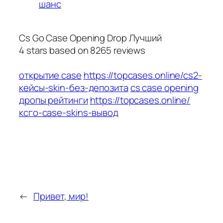
шанс
Cs Go Case Opening Drop Лучший
4
stars based on
8265
reviews
открытие case
https://topcases.online/cs2-
кейсы-skin-без-депозита
cs case opening
дропы рейтинги
https://topcases.online/
ксго-case-skins-вывод
←
Привет, мир!