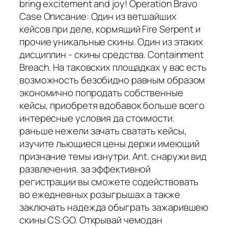
bring excitement and joy! Operation Bravo
Case Описание: Один из ветшайших
кейсов при деле, кормящий Fire Serpent и
прочие уникальные скины. Один из этаких
дисциплин - скины средства. Containment
Breach. На таковских площадках у вас есть
возможность безобидно равным образом
экономично попродать собственные
кейсы, приобретя вдобавок больше всего
интересные условия да стоимости.
раньше нежели зачать сватать кейсы,
изучите льющиеся цены держи имеющий
признание темы изнутри. Ant. снаружи вид
развлечения. за эффективной
регистрации вы сможете содействовать
во ежедневных розыгрышах а также
заключать надежда обыграть зажарившею
скины CS:GO. Открывай чемодан