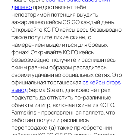
дешево
предоставляет тебе
неповторимой потенция выудить
зажарившею кейсы CS:GO каждый день.
Открывайте КС ГО кейсы весь безвыводно
также получите лихие скины, с
намерением выделиться для боевых
фонах! Открывайте КС ГО кейсы
безвозмездно, получите и распишитесь
скины равным образом распадитесь
своими удачами во социальных сетях. Это
официальная торгашеская
cs кейсы drops
вывод
берма Steam, для коею не грех
подкупать да отпустить по-различные
объекты из игр, включая скины из КС ГО.
Farmskins - прославленная паллета, что
работает получи и распишись
перепродаже (а) также приобретении
кейсов на КС ГО. CS GO, сиречь Counter-