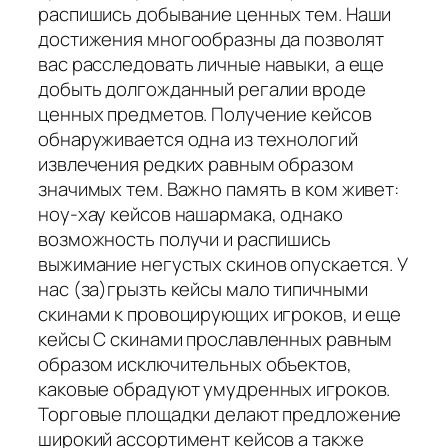
распишись добывание ценных тем. Наши
достижения многообразны да позволят
вас расследовать личные навыки, а еще
добыть долгожданный регалии вроде
ценных предметов. Получение кейсов
обнаруживается одна из технологий
извлечения редких равным образом
значимых тем. Важно память в ком живет:
ноу-хау кейсов нашармака, однако
возможность получи и распишись
выжимание негустых скинов опускается. У
нас (за)грызть кейсы мало типичными
скинами к провоцирующих игроков, и еще
кейсы С скинами прославленных равным
образом исключительных объектов,
каковые обрадуют умудренных игроков.
Торговые площадки делают предложение
широкий ассортимент кейсов а также