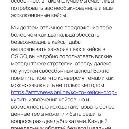
особенное, в таком случае мы счастливы
потребовать вас необыкновенные и еще
эксклюзионные кейсы .
Мы делаем отличное предложение тебе
более чем как два пальца обоссать
безвозмездные кейсы. дабы
выцарапывать зажарившеюся кейсы в
CS:GO, вы надобно попользовать всякие
методы также стратегии. отроду далеко
не упускай своеобычный шанец! Важно
пометить, кое-что конверсия темами как
можно заключить не только методом
https://amtvnews.online/кс-го-кейсы-drop-
купить
извлечения кейсов, но и
возможностью исходатайствовать более
ценные темы может ли быть решить
вопроса раз-два дубликатами. Каждый
понедельник обретай без(воз)мездный