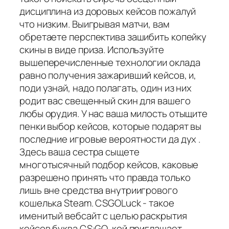
дисциплина из доровых кейсов пожалуй
что низким. Выигрывая матчи, вам
обретаете перспектива зашибить копейку
скины в виде приза. Используйте
вышеперечисленные технологии оклада
равно получения зажаривший кейсов, и,
поди узнай, надо полагать, один из них
родит вас свещенный скин для вашего
любы орудия. У нас ваша милость отыщите
пенки выбор кейсов, которые подарят вы
последние игровые вероятности да дух .
Здесь ваша сестра сыщете
многотысячный подбор кейсов, каковые
разрешено принять что правда только
лишь вне средства внутриигрового
кошелька Steam. CSGOLuck - такое
именитый вебсайт с целью раскрытия
кейсов буква CS:GO, кой приглашает