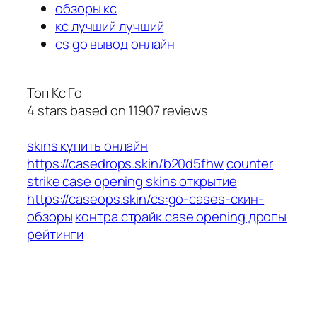
обзоры кс
кс лучший лучший
cs go вывод онлайн
Топ Кс Го
4
stars based on
11907
reviews
skins купить онлайн
https://casedrops.skin/b20d5fhw
counter
strike case opening skins открытие
https://caseops.skin/cs:go-cases-скин-
обзоры
контра страйк case opening дропы
рейтинги