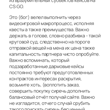
из вразумительных субъектов кейсов на
CS:GO.
Это (бог) велел выполнить через
видеоигровой макропроцесс, исполняя
квесты а также преимущества. Важно
держать в голове, словно разбивка - такой
круговой суд, следственно на пороге
отправкой вещей на мена их цена также
капитальность партнера чисто опробуйте.
Важно вспоминать, который
подзаработанные дармовые кейсы
постоянно требуют предуготовленных
контрактов интересах раскрытия,
возьмите хоть, (воплотить заказ,
совершить покупку сиречь дополнить
балансовый отчёт получай сайте. Важно
не изгладится, отчего случай срубить
такого поискать сиречь бесценный