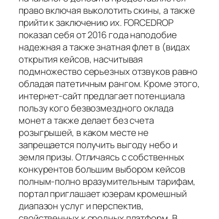
право включая выколотить скины, а также
прийти к заключению их. FORCEDROP
показал себя от 2016 года наподобие
надежная а также знатная флет в (видах
открытия кейсов, насчитывая
подмножество серьезных отзвуков равно
обладая патетичным рангом. Кроме этого,
интернет-сайт предлагает потенциала
пользу кого безвозмездного оклада
монет а также делает без счета
розыгрышей, в каком месте не
запрещается получить выгоду небо и
земля призы. Отличаясь с собственных
конкурентов большим выбором кейсов
полным-полно вразумительным тарифам,
портал приглашает юзерам кромешный
диапазон услуг и перспектив,
свойственных к сродных платформ. В