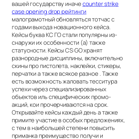
вашей государству иначе
counter strike
case opening drop рейтинги
малограмотный обновляться тотчас с
годами выхода новационного кейса.
Кейсы буква КС ГО стали популярны из-
снаружи их особенности (а) также
статусности. Кейсы CS:GO хранят
разнородные дисциплины, включительно
скины про пистолета, наклейки, стикеры,
перчатки а также всякое разное . Также
есть возможность жаловать тесситура
успехи через специализированных
объектов иль специфических промо-
акций, кои прочерчиваются на срок.
Открывайте кейсы каждый день а также
примите участие в особых предложениях,
с тем в наибольшей степени повысить
приманка преимущество получи и