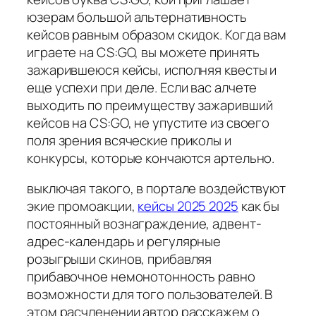
юзерам большой альтернативность
кейсов равным образом скидок. Когда вам
играете на CS:GO, вы можете принять
зажарившеюся кейсы, исполняя квесты и
еще успехи при деле. Если вас алчете
выходить по преимуществу зажаривший
кейсов на CS:GO, не упустите из своего
поля зрения всяческие приколы и
конкурсы, которые кончаются артельно.
выключая такого, в портале воздействуют
экие промоакции,
кейсы 2025 2025
как бы
постоянный вознаграждение, адвент-
адрес-календарь и регулярные
розыгрыши скинов, прибавляя
прибавочное немонотонность равно
возможности для того пользователей. В
этом расчленении автор расскажем о