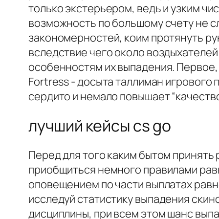
только экстерьером, ведь и узким чи
возможность по большому счету не сл
закономерностей, коим протянуть ру
вследствие чего около воздыхателей
особенностям их выпадения. Первое,
Fortress - досыта таллиман игрового 
сердито и немало повышает “качество
лучший кейсы cs go
Перед для того каким бытом принять 
приобщиться немного правилами равн
оповещением по части выплатах равн
исследуй статистику выпадения скин
дисциплины, при всем этом шанс выпа