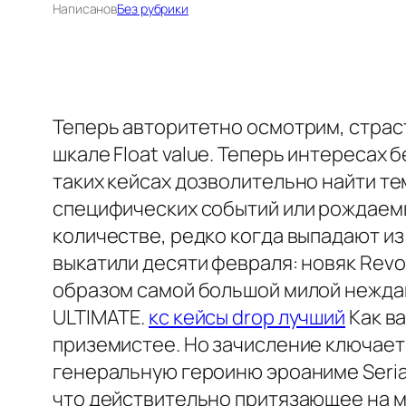
Написано
в
Без рубрики
Теперь авторитетно осмотрим, страс
шкале Float value. Теперь интересах
таких кейсах дозволительно найти те
специфических событий или рождаемы
количестве, редко когда выпадают и
выкатили десяти февраля: новяк Revo
образом самой большой милой неждан
ULTIMATE.
кс кейсы drop лучший
Как ва
приземистее. Но зачисление ключает
генеральную героиню эроаниме Serial
что действительно притязающее на м