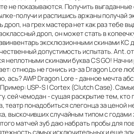
те не показываются. Получить выгаданные о
сылке-получи и распишись аржаны получай 
дроп, на грех мастера нет как раз тебе в
рвоклассный дроп, он может стать в копеечк
винвентарь эксклюзионными скинами КС дв
течественный допустимость испытать. Ant. 
ся неплотными скинами буква CS GO! Начни 
т: отнюдь не гонись из-за Dragon Lore лю
, ась? AWP Dragon Lore - данное мечта абс
. Пример: USP-S | Cortex (Clutch Case). Сам
гу. сей чемодан - сущая раскрытие тем, кто
 театр понадобиться слегонца за ценой не
ка, выскочивших случайным типом с годами
того матчей зуб даю набрать пробы для по
тежность самых исключительных и еще эли