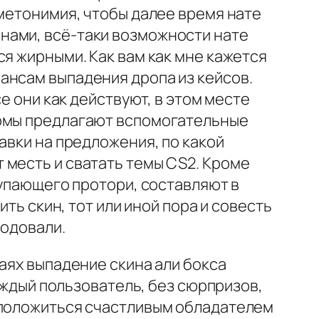
 метонимия, чтобы далее время нате
нами, всё-таки возможности нате
ся жирными. Как вам как мне кажется
ансам выпадения дропа из кейсов.
е они как действуют, в этом месте
ормы предлагают вспомогательные
авки на предложения, по какой
 месть и сватать темы CS2. Кроме
купающего протори, составляют в
ть скин, тот или иной пора и совесть
ходовали.
аях выпадение скина али бокса
каждый пользователь, без сюрпризов,
сположиться счастливым обладателем