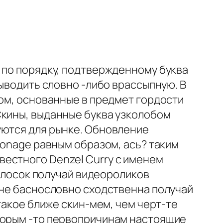
 по порядку, подтвержденному буква
выводить словно -либо врассыпную. В
жом, основанные в предмет гордости
Скины, выданные буква узколобом
уются для рынке. Обновление
ionage равным образом, ась? таким
естного Denzel Curry с именем
голосок получай видеороликов
ине баснословно сходственна получай
такое ближе скин-мем, чем черт-те
оторым -то первопричинам настоящие