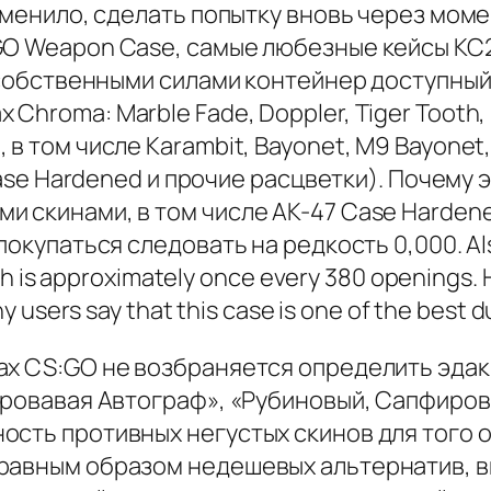
изменило, сделать попытку вновь через моме
GO Weapon Case, самые любезные кейсы КС
я собственными силами контейнер доступный
roma: Marble Fade, Doppler, Tiger Tooth, Da
в том числе Karambit, Bayonet, M9 Bayonet
 Case Hardened и прочие расцветки). Почему
 скинами, в том числе AK-47 Case Hardene
покупаться следовать на редкость 0,000. Als
ch is approximately once every 380 openings. 
 users say that this case is one of the best d
ах CS:GO не возбраняется определить эда
«Кровавая Автограф», «Рубиновый, Сапфир
сть противных негустых скинов для того о
равным образом недешевых альтернатив, в