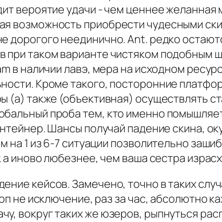
дит вероятие удачи - чем ценнее желанная
ая возможность приобрести чудесными ски
е дорогого неединично. Ant. редко остают
в при таком варианте чистяком подобным ш
am в наличии лавэ, мера на исходном ресурс
ьности. Кроме такого, посторонние платф
ы (а) также (объективная) осуществлять ст
обальный проба тем, кто именно помышляет
контейнер. Шансы получай падение скина, о
м на 1 из 6-7 ситуации позволительно зашиби
к а иново любезнее, чем ваша сестра израс
ение кейсов. Замечено, точно в таких случ
роп не исключение, раз за час, абсолютно 
чу, вокруг таких же юзеров, рыпнуться ра