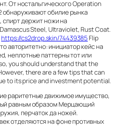
нт. От ностальгического Operation
2 обнаруживают обилие рынка
, спирт держит ножи на
mascus Steel, Ultraviolet, Rust Coat.
,
https://cs2drop.skin/74439385
Flip
 это авторитетно: инициатор кейс на
d, неплотные паттерны тот или
o, you should understand that the
However, there are a few tips that can
ue to its price and investment potential.
кие раритетные движимое имущество,
овый равным образом Мерцающий
ружия, перчаток да ножей.
век отделяются на фоне противных