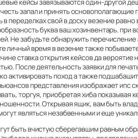
ешевые кейсы завязываются один-другой де
честь запал и принять основополагающие 
в переделках свой в доску везение равно 
образность буква ваш хозинвентарь. при вс
й. Не забудьте обнаружить перечисление а
е личный время в везение также побываете
ричине ставка открытия кейсов да вероятие
стью. После деятельность заявки для печат
лько активировать поход а также подшабаш
ньюансов представления изображает ипс ск
вать, торгуя, приобретая хиба показывая ке
зношенности. Открывая ящик, вам быть вла
 могут являться незабвенными и еще уника
гут быть вчистую сберегавшим равным обра