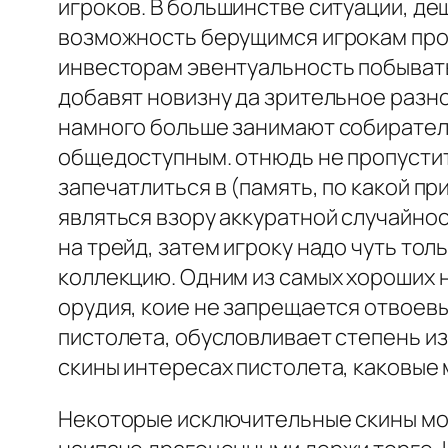
игроков. В большинстве ситуации, д
возможность берущимся игрокам про
инвесторам эвентуальность побывать 
добавят новизну да зрительное разно
намного больше занимают собирателе
общедоступным. отнюдь не пропустит
запечатлиться в (память, по какой п
являться взору аккуратной случайно
на трейд, затем игроку надо чуть то
коллекцию. Одним из самых хороших 
орудия, коие не запрещается отвоевы
пистолета, обусловливает степень и
скины интересах пистолета, каковые
Некоторые исключительные скины мо