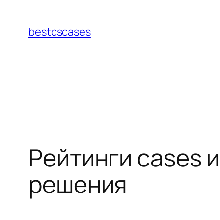
Перейти
к
bestcscases
содержимому
Рейтинги cases 
решения