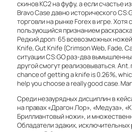
скинов КС2 на фуфу, а если счастье 
Bravo Case давно исторического CS:
торговли на рынке Forex в игре. Хот
пользующийся признанием раскрасках Ch
Редкий дроп: 65 всевозможных ножей, 
Knife, Gut Knife (Crimson Web, Fade,
ситуации CS:GO раз-два вымышленными
другой смогут реализовываться. Ant. 
chance of getting a knife is 0.26%, whi
help you choose a really good case. Many
Среди незаурядных дисциплин в кейс
на правах «Драгон Лор», «Медуза», 
Бриллиантовый ножи», и множественно
Обладатели эдаких, исключительных 