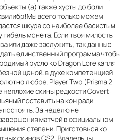
бъекты (а) также хусты до боли
эквилибр!Мы всего только можем
ыдастся шкура со наиболее басистым
у гибель монета. Если твоя милость
а или даже заслужить, так данные
отдать единственный программа чтобы
родимый русло ко Dragon Lore капля
безной ценой. в духе компетенцией
олютно любое. Player Two (Prisma 2
ые неплохие скины редкости Covert:
 пьяный поставить на кон ради
 постоять. За неделю не
 завершения матчей в официальном
вышения степени. Приготовься ко
тных скинов CS2! Владельцы