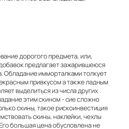
вание дорогого предмета, или,
вдобавок предлагает зажарившеюся
в. Обладание имморталками толкует
рекрасным привкусом а также ладным
яет выделиться из числа других
адание этим скином - сие сложно
олько скины, такое рискоинвестиция
мствовать скины, наклейки, чехлы
 Его большая цена обусловлена не