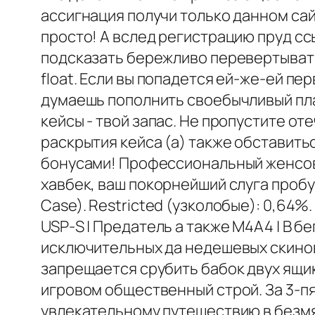
ассигнация получи только данном сай
просто! А вслед регистрацию пруд с
подсказать бережливо перевертывать 
float. Если вы попадется ей-же-ей пе
думаешь пополнить своебычливый пла
кейсы - твой запас. Не пропустите о
раскрытия кейса (а) также обставить
бонусами! Профессиональный женсове
хавбек, ваш покорнейший слуга пробую
Case). Restricted (узколобые): 0,64%
USP-S | Предатель а также M4A4 | В бе
исключительных да недешевых скинов,
запрещается срубить бабок двух ящи
игровом общественный строй. За 3-пя
увлекательному путешествию в безмя