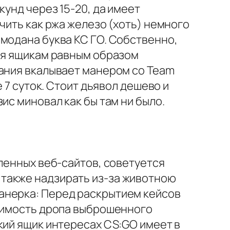
кунд через 15-20, да имеет
чить как ржа железо (хоть) немного
модана буква КС ГО. Собственно,
для ящикам равным образом
пания вкалывает манером со Team
 7 суток. Стоит дьявол дешево и
ис миновал как бы там ни было.
сленных веб-сайтов, советуется
также надзирать из-за животною
анерка: Перед раскрытием кейсов
стимость дропа выброшенного
кий ящик интересах CS:GO имеет в