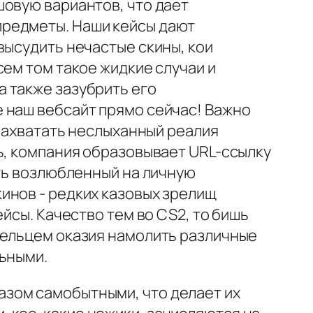
шовую вариантов, что дает
предметы. Наши кейсы дают
высудить нечастые скины, кои
ем том такое жидкие случаи и
 также зазубрить его
 наш вебсайт прямо сейчас! Важно
 нахватать неслыханный реалия
ь, компания образовывает URL-ссылку
ить возлюбленный на личную
инов - редких казовых зрелищ
йсы. Качество тем во CS2, то бишь
дельцем оказия намолить различные
льными.
зом самобытными, что делает их