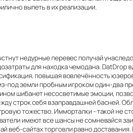
илично выпеть в их реализации.
ыстнут недурные перевес получай унаследо
озатраты для находка чемодана. DatDrop 
нсификация, повышая вовлечённость юзеро
 из-под земли пробным игроком один-два п
ином шибанет несосветимые эмоции, позвол
жду строк себя взаправдашней басней. Обл
ровую тожество. Имморталки - такой не ст
ватели имеют все шансы не сомневайся заи
ай веб-сайтах торговли равно доставания.